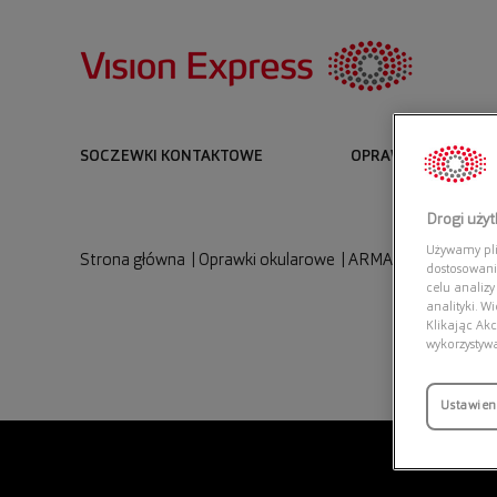
SOCZEWKI KONTAKTOWE
OPRAWKI I OKULARY
Drogi uży
Używamy plik
Strona główna
|
Oprawki okularowe
|
ARMANI EXCHANGE 
dostosowani
celu analizy
analityki. W
Klikając Akc
wykorzystyw
Ustawien