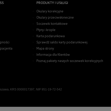
SS
PRODUKTY I USŁUGI
Okulary korekcyjne
Okulary przeciwsłoneczne
Soczewki kontaktowe
Płyny i krople
Karta podarunkowa
pności
Sprawdź saldo karty podarunkowej
 pacjenta
Mapa strony
Informacja dla Klientów
Poznaj pakiety naszych soczewek korekcyjnych
rszawa, KRS 0000017397, NIP 951-19-72-542