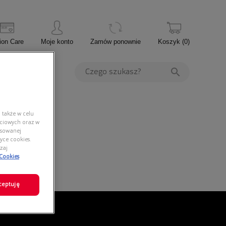
ion Care
Moje konto
Zamów ponownie
Koszyk
(
0
)
PROMOCJE
 także w celu
ściowych oraz w
nsowanej
yce cookies.
zaj
 Cookies
ceptuję