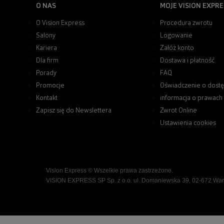
O NAS
MOJE VISION EXPRE
O Vision Express
Procedura zwrotu
Salony
Logowanie
Kariera
Załóż konto
Dla firm
Dostawa i płatność
Porady
FAQ
Promocje
Oświadczenie o dostę
Kontakt
informacja o prawach
Zapisz się do Newslettera
Zwrot Online
Ustawienia cookies
Vision Express © Wszelkie prawa zastrzeżone.
VISION EXPRESS SP Sp. z o.o. ul. Domaniewska 39, 02-672 Wa