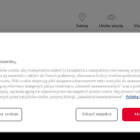
Salony
Umów wizytę
Vis
 KOREKCYJNE
OKULARY PRZECIWSŁONECZNE
tkowniku,
ów cookie, aby maksymalnie ułatwić Ci korzystanie z naszej strony internetowej, w tym
0AX1068 6000
a jej zawartości i reklam do Twoich preferencji, oferowania funkcji mediów społeczno
 ruchu. Pliki cookie obejmują pliki związane z kierowaniem treści oraz pliki do zaawa
ięcej informacji dostępnych jest po rozwinięciu „Ustawień zaawansowanych” oraz z polit
eptuj, wyrażasz zgodę na używanie przez nas wszystkich plików cookie. Aby zmienić rod
anych przez nas plików cookie, prosimy kliknąć „Ustawienia zaawansowane”.
Polityka
ia cookies
Odrzuć wszystkie
Ak