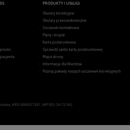
SS
PRODUKTY I USŁUGI
Okulary korekcyjne
Okulary przeciwsłoneczne
Soczewki kontaktowe
Płyny i krople
Karta podarunkowa
pności
Sprawdź saldo karty podarunkowej
 pacjenta
Mapa strony
Informacja dla Klientów
Poznaj pakiety naszych soczewek korekcyjnych
rszawa, KRS 0000017397, NIP 951-19-72-542