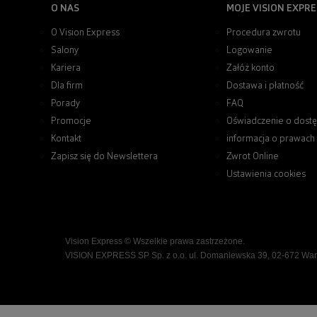
O NAS
MOJE VISION EXPRE
O Vision Express
Procedura zwrotu
Salony
Logowanie
Kariera
Załóż konto
Dla firm
Dostawa i płatność
Porady
FAQ
Promocje
Oświadczenie o dostę
Kontakt
informacja o prawach
Zapisz się do Newslettera
Zwrot Online
Ustawienia cookies
Vision Express © Wszelkie prawa zastrzeżone.
VISION EXPRESS SP Sp. z o.o. ul. Domaniewska 39, 02-672 Wa