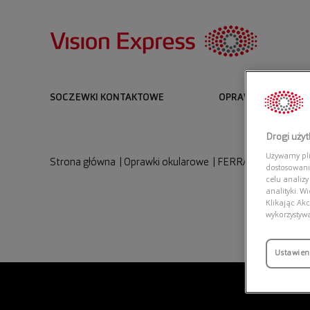
SOCZEWKI KONTAKTOWE
OPRAWKI I OKULARY
Drogi uży
Używamy plik
Strona główna
|
Oprawki okularowe
|
FERRARI CAVALLIN
dostosowani
celu analizy
analityki. W
Klikając Akc
wykorzystyw
Ustawien