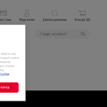
ion Care
Moje konto
Zamów ponownie
Koszyk
(
0
)
PROMOCJE
 także w celu
ściowych oraz w
nsowanej
yce cookies.
zaj
 Cookies
ceptuję