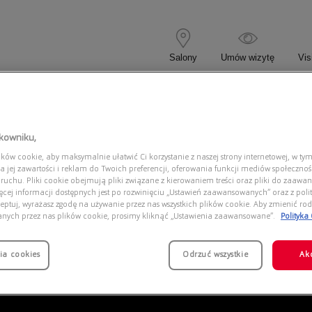
Salony
Umów wizytę
Vis
 KOREKCYJNE
OKULARY PRZECIWSŁONECZNE
tkowniku,
ów cookie, aby maksymalnie ułatwić Ci korzystanie z naszej strony internetowej, w tym
O 0FH3003TD 304
a jej zawartości i reklam do Twoich preferencji, oferowania funkcji mediów społeczno
 ruchu. Pliki cookie obejmują pliki związane z kierowaniem treści oraz pliki do zaawa
ięcej informacji dostępnych jest po rozwinięciu „Ustawień zaawansowanych” oraz z polit
eptuj, wyrażasz zgodę na używanie przez nas wszystkich plików cookie. Aby zmienić rod
anych przez nas plików cookie, prosimy kliknąć „Ustawienia zaawansowane”.
Polityka
ia cookies
Odrzuć wszystkie
Ak