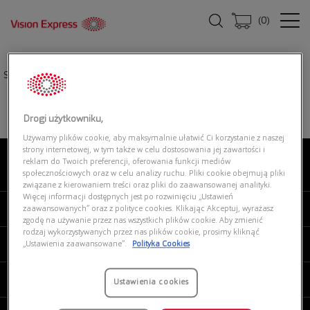
(
0
)
Strona główna
|
Oprawki okularowe
|
SEEN 0NJ1014 002
Drogi użytkowniku,
Używamy plików cookie, aby maksymalnie ułatwić Ci korzystanie z naszej
strony internetowej, w tym także w celu dostosowania jej zawartości i
reklam do Twoich preferencji, oferowania funkcji mediów
O NAS
społecznościowych oraz w celu analizy ruchu. Pliki cookie obejmują pliki
związane z kierowaniem treści oraz pliki do zaawansowanej analityki.
Więcej informacji dostępnych jest po rozwinięciu „Ustawień
MOJE VISION EXPRESS
zaawansowanych” oraz z polityce cookies. Klikając Akceptuj, wyrażasz
zgodę na używanie przez nas wszystkich plików cookie. Aby zmienić
rodzaj wykorzystywanych przez nas plików cookie, prosimy kliknąć
PRODUKTY I USŁUGI
„Ustawienia zaawansowane”.
Polityka Cookies
REGULAMINY
Ustawienia cookies