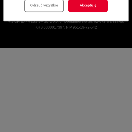
Odrzuć wszystkie
Akceptuję
Vision Express © Wszelkie prawa zastrzeżone.
VISION EXPRESS SP Sp. z o.o. ul. Domaniewska 39, 02-672 Warszawa,
KRS 0000017397, NIP 951-19-72-542