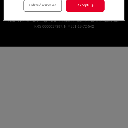
Odrzuć wszystkie
Akceptuję
Vision Express © Wszelkie prawa zastrzeżone.
VISION EXPRESS SP Sp. z o.o. ul. Domaniewska 39, 02-672 Warszawa,
KRS 0000017397, NIP 951-19-72-542