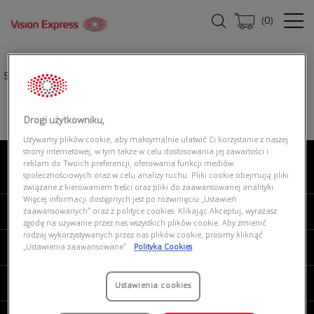
(
0
)
Strona główna
|
Oprawki okularowe
|
PERSOL 0PO3329V 1103 ICON
Drogi użytkowniku,
Używamy plików cookie, aby maksymalnie ułatwić Ci korzystanie z naszej
strony internetowej, w tym także w celu dostosowania jej zawartości i
reklam do Twoich preferencji, oferowania funkcji mediów
O NAS
społecznościowych oraz w celu analizy ruchu. Pliki cookie obejmują pliki
związane z kierowaniem treści oraz pliki do zaawansowanej analityki.
Więcej informacji dostępnych jest po rozwinięciu „Ustawień
MOJE VISION EXPRESS
zaawansowanych” oraz z polityce cookies. Klikając Akceptuj, wyrażasz
zgodę na używanie przez nas wszystkich plików cookie. Aby zmienić
rodzaj wykorzystywanych przez nas plików cookie, prosimy kliknąć
PRODUKTY I USŁUGI
„Ustawienia zaawansowane”.
Polityka Cookies
REGULAMINY
Ustawienia cookies