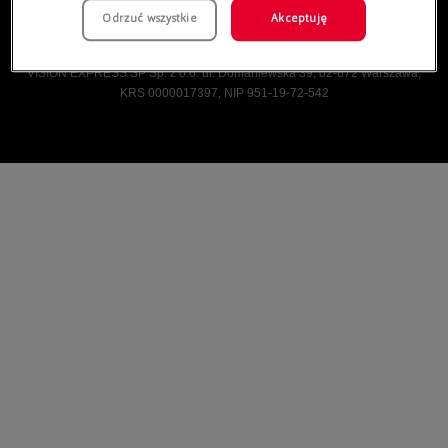
Odrzuć wszystkie
Akceptuję
Vision Express © Wszelkie prawa zastrzeżone.
VISION EXPRESS SP Sp. z o.o. ul. Domaniewska 39, 02-672 Warszawa,
KRS 0000017397, NIP 951-19-72-542