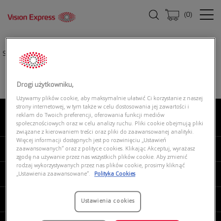
(
0
)
Strona główna
|
Oprawki okularowe
|
UNOFFICIAL 0UO1152 001
Drogi użytkowniku,
Używamy plików cookie, aby maksymalnie ułatwić Ci korzystanie z naszej
strony internetowej, w tym także w celu dostosowania jej zawartości i
reklam do Twoich preferencji, oferowania funkcji mediów
O NAS
społecznościowych oraz w celu analizy ruchu. Pliki cookie obejmują pliki
związane z kierowaniem treści oraz pliki do zaawansowanej analityki.
Więcej informacji dostępnych jest po rozwinięciu „Ustawień
MOJE VISION EXPRESS
zaawansowanych” oraz z polityce cookies. Klikając Akceptuj, wyrażasz
zgodę na używanie przez nas wszystkich plików cookie. Aby zmienić
rodzaj wykorzystywanych przez nas plików cookie, prosimy kliknąć
PRODUKTY I USŁUGI
„Ustawienia zaawansowane”.
Polityka Cookies
REGULAMINY
Ustawienia cookies