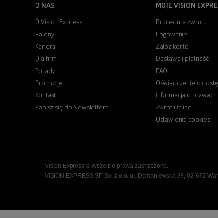
O NAS
MOJE VISION EXPRE
O Vision Express
Procedura zwrotu
Salony
Logowanie
Kariera
Załóż konto
Dla firm
Dostawa i płatność
Porady
FAQ
Promocje
Oświadczenie o dostę
Kontakt
informacja o prawach
Zapisz się do Newslettera
Zwrot Online
Ustawienia cookies
Vision Express © Wszelkie prawa zastrzeżone.
VISION EXPRESS SP Sp. z o.o. ul. Domaniewska 39, 02-672 Wa