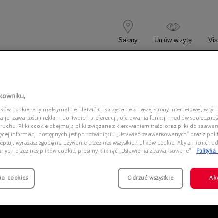
Salony
Umów wizytę
Vis
 KOREKCYJNE
OKULARY PRZECIWSŁONECZNE
tkowniku,
ów cookie, aby maksymalnie ułatwić Ci korzystanie z naszej strony internetowej, w tym
B 052
a jej zawartości i reklam do Twoich preferencji, oferowania funkcji mediów społeczno
 ruchu. Pliki cookie obejmują pliki związane z kierowaniem treści oraz pliki do zaawa
ięcej informacji dostępnych jest po rozwinięciu „Ustawień zaawansowanych” oraz z polit
eptuj, wyrażasz zgodę na używanie przez nas wszystkich plików cookie. Aby zmienić rod
anych przez nas plików cookie, prosimy kliknąć „Ustawienia zaawansowane”.
Polityka
ia cookies
Odrzuć wszystkie
Ak