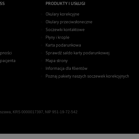
SS
PRODUKTY I USŁUGI
Okulary korekcyjne
Okulary przeciwsłoneczne
Soczewki kontaktowe
Płyny i krople
Karta podarunkowa
pności
Sprawdź saldo karty podarunkowej
 pacjenta
Mapa strony
Informacja dla Klientów
Poznaj pakiety naszych soczewek korekcyjnych
rszawa, KRS 0000017397, NIP 951-19-72-542