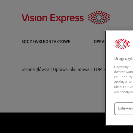
SOCZEWKI KONTAKTOWE
OPRAWKI I OKULARY
Drogi uży
Używamy plik
Strona główna
|
Oprawki okularowe
|
TOM FORD FT5893-
dostosowani
celu analizy
analityki. W
Klikając Akc
wykorzystyw
Ustawien