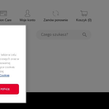
ion Care
Moje konto
Zamów ponownie
Koszyk
(
0
)
PROMOCJE
 także w celu
ściowych oraz w
nsowanej
yce cookies.
zaj
 Cookies
ceptuję