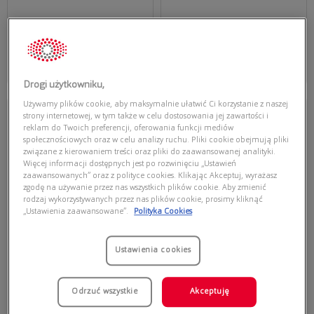
48,30 zł
379,00 zł
69,00 zł
Dodaj do koszyka
Dodaj do koszyka
Najniższa cena z 30 dni przed
Najniższa cena z 30 dni przed
obecną promocją: 69,00 zł
obecną promocją: 288,04 zł
Drogi użytkowniku,
Używamy plików cookie, aby maksymalnie ułatwić Ci korzystanie z naszej
strony internetowej, w tym także w celu dostosowania jej zawartości i
POLAROID JUNIOR
POLAROID JUNIOR
reklam do Twoich preferencji, oferowania funkcji mediów
społecznościowych oraz w celu analizy ruchu. Pliki cookie obejmują pliki
POLAROID PLD 8056/S 003
POLAROID PLD 8053/S 05B
związane z kierowaniem treści oraz pliki do zaawansowanej analityki.
Więcej informacji dostępnych jest po rozwinięciu „Ustawień
zaawansowanych” oraz z polityce cookies. Klikając Akceptuj, wyrażasz
zgodę na używanie przez nas wszystkich plików cookie. Aby zmienić
rodzaj wykorzystywanych przez nas plików cookie, prosimy kliknąć
„Ustawienia zaawansowane”.
Polityka Cookies
Ustawienia cookies
229,00 zł
229,00 zł
Dodaj do koszyka
Dodaj do koszyka
Odrzuć wszystkie
Akceptuję
Najniższa cena z 30 dni przed
Najniższa cena z 30 dni przed