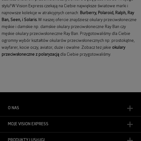
stylu? W Vision Express czekają na Ciebie największe światowe marki i
najnowsze kolekcje w atrakcyjnych cenach:
Burberry
,
Polaroid
,
Ralph
,
Ray
Ban
, Seen, i Solaris.
W naszej ofercie znajdziesz okulary przeciwsłoneczne
męskie i damskie np.
damskie okulary przeciwsłoneczne Ray Ban
czy
męskie okulary przeciwsłoneczne Ray Ban
. Przygotowaliśmy dla Ciebie
ogromny wybór kształtów okularów przeciwsłonecznych np: prostokątne,
wayfarer,
kocie oczy
, aviator, duże i owalne. Zobacz też jakie
okulary
przeciwsłoneczne z polaryzacją
dla Ciebie przygotowaliśmy.
O NAS
MOJE VISION EXPRESS
PRODUKTY I USŁUGI