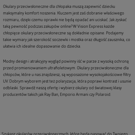
Okulary przeciwsłoneczne dla chłopaka muszą zapewnić dziecku
maksymalny komfort noszenia. Kluczem jest zaś dobranie właściwego
rozmiaru, dzięki czemu oprawki nie będą opadać ani uciskać. Jak zyskać
taką pewność podczas zakupów online? W Vision Express każde
chłopięce okulary przeciwsłoneczne są dokładnie opisane. Podajemy
takie wymiary jak szerokość soczewki i mostka oraz długość zausznika, co
ułatwia ich idealne dopasowanie do dziecka.
Modny design i atrakcyjny wygląd powinny iść w parze z wysoką ochroną
przed promieniowaniem ultrafioletowym. Okulary przeciwsłoneczne dla
chłopców, które u nas znajdziesz, są wyposażone wysokojakościowe filtry
UV. Dobrym wyborem jest też polaryzacja, która poprawi kontrast i usunie
odblaski. Sprawdź naszą ofertę i wybierz okulary od światowej klasy
producentów takich jak Ray Ban, Emporio Armani czy Polaroid.
Szukasz okularów przeciwsłonecznych, które będą pasować do Twojego