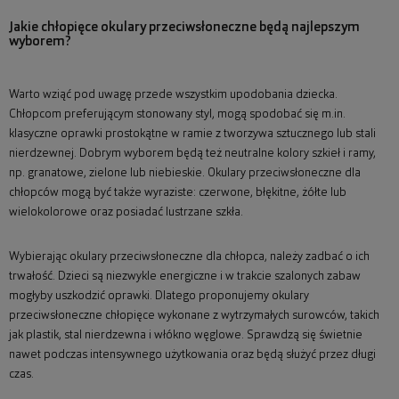
Jakie chłopięce okulary przeciwsłoneczne będą najlepszym
wyborem?
Warto wziąć pod uwagę przede wszystkim upodobania dziecka.
Chłopcom preferującym stonowany styl, mogą spodobać się m.in.
klasyczne oprawki prostokątne w ramie z tworzywa sztucznego lub stali
nierdzewnej. Dobrym wyborem będą też neutralne kolory szkieł i ramy,
np. granatowe, zielone lub niebieskie. Okulary przeciwsłoneczne dla
chłopców mogą być także wyraziste: czerwone, błękitne, żółte lub
wielokolorowe oraz posiadać lustrzane szkła.
Wybierając okulary przeciwsłoneczne dla chłopca, należy zadbać o ich
trwałość. Dzieci są niezwykle energiczne i w trakcie szalonych zabaw
mogłyby uszkodzić oprawki. Dlatego proponujemy okulary
przeciwsłoneczne chłopięce wykonane z wytrzymałych surowców, takich
jak plastik, stal nierdzewna i włókno węglowe. Sprawdzą się świetnie
nawet podczas intensywnego użytkowania oraz będą służyć przez długi
czas.