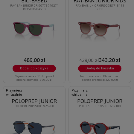
BIO-BASED
RAY-BAN JUNIOR KIDS
RAY-BAN JUNIOR 0RJ9077S 719271
RAY-BAN JUNIOR 0RJ9098S 715413
KIDS BIO-BASED
KIDS
489,00 zł
343,20 zł
429,00 zł
Dodaj do koszyka
Dodaj do koszyka
Najniższa cena z 30 dni przed
Najniższa cena z 30 dni przed
obecną promocją: 349,00 zł
obecną promocją: 329,00 zł
Przymierz
Przymierz
wirtualnie
wirtualnie
POLOPREP JUNIOR
POLOPREP JUNIOR
POLOPREP 0PP9001 925980
POLOPREP 0PP9508U 609180