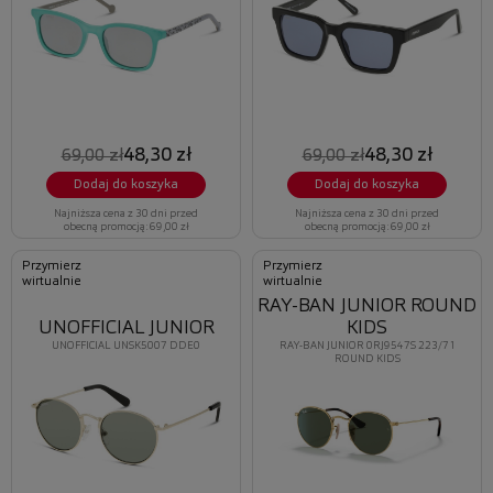
48,30 zł
48,30 zł
69,00 zł
69,00 zł
Dodaj do koszyka
Dodaj do koszyka
Najniższa cena z 30 dni przed
Najniższa cena z 30 dni przed
obecną promocją: 69,00 zł
obecną promocją: 69,00 zł
Przymierz
Przymierz
wirtualnie
wirtualnie
RAY-BAN JUNIOR ROUND
UNOFFICIAL JUNIOR
KIDS
UNOFFICIAL UNSK5007 DDE0
RAY-BAN JUNIOR 0RJ9547S 223/71
ROUND KIDS