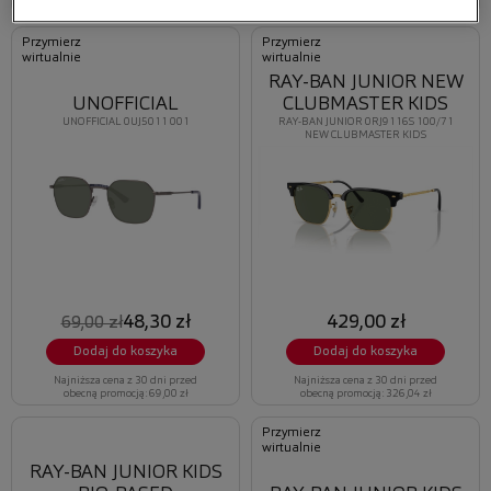
obecną promocją: 125,95 zł
obecną promocją: 125,95 zł
Przymierz
Przymierz
wirtualnie
wirtualnie
RAY-BAN JUNIOR NEW
UNOFFICIAL
CLUBMASTER KIDS
UNOFFICIAL 0UJ5011 001
RAY-BAN JUNIOR 0RJ9116S 100/71
NEW CLUBMASTER KIDS
48,30 zł
429,00 zł
69,00 zł
Dodaj do koszyka
Dodaj do koszyka
Najniższa cena z 30 dni przed
Najniższa cena z 30 dni przed
obecną promocją: 69,00 zł
obecną promocją: 326,04 zł
Przymierz
wirtualnie
RAY-BAN JUNIOR KIDS