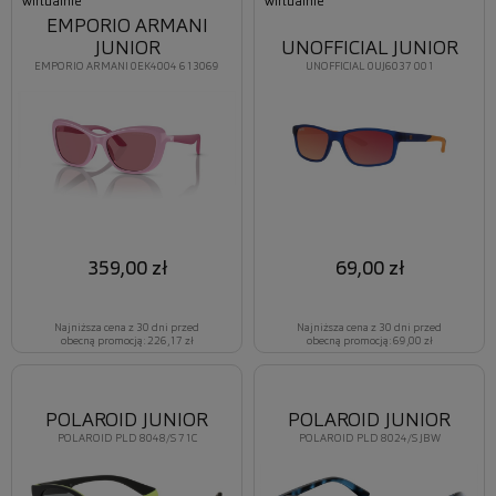
wirtualnie
wirtualnie
EMPORIO ARMANI
JUNIOR
UNOFFICIAL JUNIOR
EMPORIO ARMANI 0EK4004 613069
UNOFFICIAL 0UJ6037 001
359,00 zł
69,00 zł
Najniższa cena z 30 dni przed
Najniższa cena z 30 dni przed
obecną promocją: 226,17 zł
obecną promocją: 69,00 zł
POLAROID JUNIOR
POLAROID JUNIOR
POLAROID PLD 8048/S 71C
POLAROID PLD 8024/S JBW