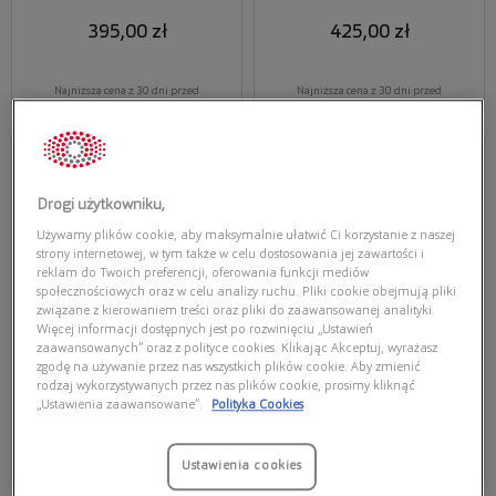
395,00 zł
425,00 zł
Najniższa cena z 30 dni przed
Najniższa cena z 30 dni przed
obecną promocją: 237,00 zł
obecną promocją: 255,00 zł
Przymierz
wirtualnie
VOGUE
VOGUE
VOGUE 0VO5246S W65613
VOGUE 0VO5515SB W44/11
Drogi użytkowniku,
Używamy plików cookie, aby maksymalnie ułatwić Ci korzystanie z naszej
strony internetowej, w tym także w celu dostosowania jej zawartości i
reklam do Twoich preferencji, oferowania funkcji mediów
społecznościowych oraz w celu analizy ruchu. Pliki cookie obejmują pliki
związane z kierowaniem treści oraz pliki do zaawansowanej analityki.
Więcej informacji dostępnych jest po rozwinięciu „Ustawień
zaawansowanych” oraz z polityce cookies. Klikając Akceptuj, wyrażasz
zgodę na używanie przez nas wszystkich plików cookie. Aby zmienić
rodzaj wykorzystywanych przez nas plików cookie, prosimy kliknąć
465,00 zł
555,00 zł
„Ustawienia zaawansowane”.
Polityka Cookies
Najniższa cena z 30 dni przed
Najniższa cena z 30 dni przed
Ustawienia cookies
obecną promocją: 279,00 zł
obecną promocją: 360,75 zł