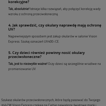
korekcyjne?
Tak, absolutnie!
Istnieje kilka rozwiązań, aby połączyć korekcję wady
wzroku z ochroną przeciwsłoneczną.
4. Jak sprawdzić, czy okulary naprawdę mają ochronę
UV?
Najpewniejszym sposobem jest zakup okularów w salonie Vision
Express. Szukaj oznaczeń UV400 i CE.
5. Czy dzieci również powinny nosić okulary
przeciwsłoneczne?
Tak, jest to niezwykle ważne!
Oczy dzieci są szczególnie wrażliwe na
promieniowanie UV.
Szukasz okularów przeciwsłonecznych, które będą pasować do Twojego
stylu? W Vision Express czekają na Ciebie największe światowe marki i