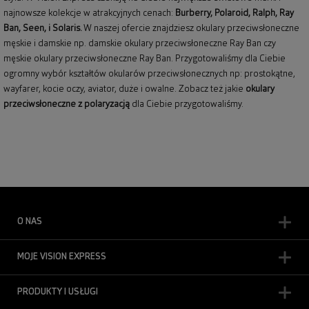
najnowsze kolekcje w atrakcyjnych cenach:
Burberry
,
Polaroid
,
Ralph
,
Ray
Ban
, Seen, i Solaris.
W naszej ofercie znajdziesz okulary przeciwsłoneczne
męskie i damskie np.
damskie okulary przeciwsłoneczne Ray Ban
czy
męskie okulary przeciwsłoneczne Ray Ban
. Przygotowaliśmy dla Ciebie
ogromny wybór kształtów okularów przeciwsłonecznych np: prostokątne,
wayfarer,
kocie oczy
, aviator, duże i owalne. Zobacz też jakie
okulary
przeciwsłoneczne z polaryzacją
dla Ciebie przygotowaliśmy.
O NAS
MOJE VISION EXPRESS
PRODUKTY I USŁUGI