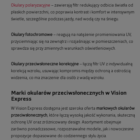
Okulary polaryzacyjne
– zawierają filtr redukujący odbicia światła od
płaskich powierzchni, co poprawia kontrast i komfort w intensywnym
świetle, szczególnie podczas jazdy, nad wodą czy na śniegu.
Okulary fotochromowe
– reagują na natężenie promieniowania UV,
przyciemniając się na zewnątrz i rozjaśniając w pomieszczeniach, co
sprawdza się przy zmiennych warunkach oświetleniowych.
Okulary przeciwsłoneczne korekcyjne
– łączą filtr UV z indywidualną
korekcją wzroku, usuwając kompromis między ochroną a ostrością
widzenia, co ma znaczenie dla osób z wadą wzroku.
Marki okularów przeciwsłonecznych w Vision
Express
W Vision Express dostępna jest szeroka oferta
markowych okularów
przeciwsłonecznych
, które łączą wysoką jakość wykonania, skuteczną
ochronę UV oraz zróżnicowany design. Asortyment obejmuje
zarówno ponadczasowe, rozpoznawalne modele, jak i nowoczesne
propozycje dopasowane do codziennego stylu życia.