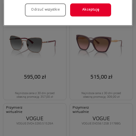
Przymierz
Przymierz
Odrzuć wszystkie
Akceptuję
wirtualnie
wirtualnie
VOGUE
VOGUE
VOGUE 0VO4277SB 515211
VOGUE 0VO5521S 310014
595,00 zł
515,00 zł
Najniższa cena z 30 dni przed
Najniższa cena z 30 dni przed
obecną promocją: 357,00 zł
obecną promocją: 309,00 zł
Przymierz
Przymierz
wirtualnie
wirtualnie
VOGUE
VOGUE
VOGUE 0VO4329S 51529A
VOGUE 0VO5612SB 31788G