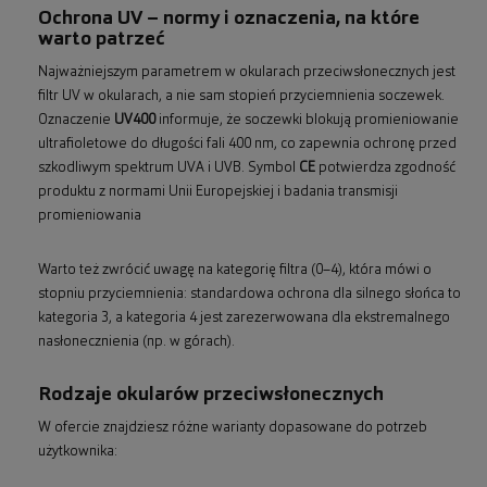
Ochrona UV – normy i oznaczenia, na które
warto patrzeć
Najważniejszym parametrem w okularach przeciwsłonecznych jest
filtr UV w okularach, a nie sam stopień przyciemnienia soczewek.
Oznaczenie
UV400
informuje, że soczewki blokują promieniowanie
ultrafioletowe do długości fali 400 nm, co zapewnia ochronę przed
szkodliwym spektrum UVA i UVB. Symbol
CE
potwierdza zgodność
produktu z normami Unii Europejskiej i badania transmisji
promieniowania
Warto też zwrócić uwagę na kategorię filtra (0–4), która mówi o
stopniu przyciemnienia: standardowa ochrona dla silnego słońca to
kategoria 3, a kategoria 4 jest zarezerwowana dla ekstremalnego
nasłonecznienia (np. w górach).
Rodzaje okularów przeciwsłonecznych
W ofercie znajdziesz różne warianty dopasowane do potrzeb
użytkownika: