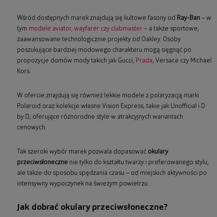
Wśród dostępnych marek znajdują się kultowe fasony od
Ray-Ban
– w
tym
modele aviator, wayfarer czy clubmaster
– a także sportowe,
zaawansowane technologicznie projekty od Oakley. Osoby
poszukujące bardziej modowego charakteru mogą sięgnąć po
propozycje domów mody takich jak Gucci,
Prada
, Versace czy Michael
Kors.
W ofercie znajdują się również lekkie modele z polaryzacją marki
Polaroid oraz kolekcje własne Vision Express, takie jak Unofficial i D
by D, oferujące różnorodne style w atrakcyjnych wariantach
cenowych.
Tak szeroki wybór marek pozwala dopasować
okulary
przeciwsłoneczne
nie tylko do kształtu twarzy i preferowanego stylu,
ale także do sposobu spędzania czasu – od miejskich aktywności po
intensywny wypoczynek na świeżym powietrzu.
Jak dobrać okulary przeciwsłoneczne?