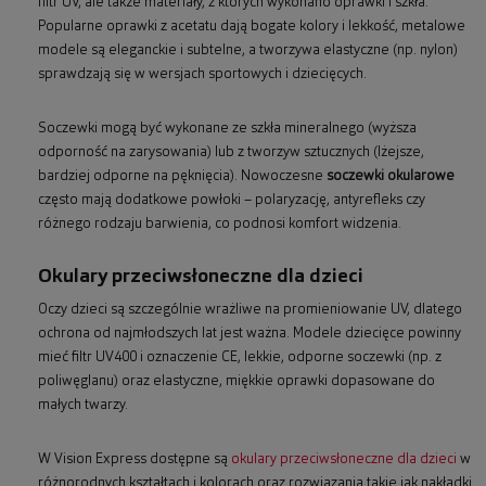
filtr UV, ale także materiały, z których wykonano oprawki i szkła.
Popularne oprawki z acetatu dają bogate kolory i lekkość, metalowe
modele są eleganckie i subtelne, a tworzywa elastyczne (np. nylon)
sprawdzają się w wersjach sportowych i dziecięcych.
Soczewki mogą być wykonane ze szkła mineralnego (wyższa
odporność na zarysowania) lub z tworzyw sztucznych (lżejsze,
bardziej odporne na pęknięcia). Nowoczesne
soczewki okularowe
często mają dodatkowe powłoki – polaryzację, antyrefleks czy
różnego rodzaju barwienia, co podnosi komfort widzenia.
Okulary przeciwsłoneczne dla dzieci
Oczy dzieci są szczególnie wrażliwe na promieniowanie UV, dlatego
ochrona od najmłodszych lat jest ważna. Modele dziecięce powinny
mieć filtr UV400 i oznaczenie CE, lekkie, odporne soczewki (np. z
poliwęglanu) oraz elastyczne, miękkie oprawki dopasowane do
małych twarzy.
W Vision Express dostępne są
okulary przeciwsłoneczne dla dzieci
w
różnorodnych kształtach i kolorach oraz rozwiązania takie jak nakładki