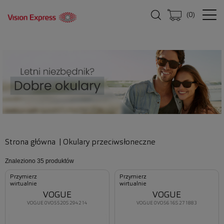
(
0
)
Strona główna
|
Okulary przeciwsłoneczne
Znaleziono
35 produktów
Przymierz
Przymierz
wirtualnie
wirtualnie
VOGUE
VOGUE
VOGUE 0VO5520S 294214
VOGUE 0VO5616S 271883