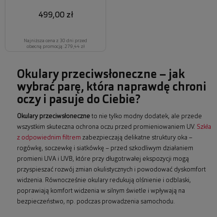
499,00 zł
Najniższa cena z 30 dni przed
obecną promocją: 279,44 zł
Okulary przeciwsłoneczne – jak
wybrać parę, która naprawdę chroni
oczy i pasuje do Ciebie?
Okulary przeciwsłoneczne
to nie tylko modny dodatek, ale przede
wszystkim skuteczna ochrona oczu przed promieniowaniem UV.
Szkła
z odpowiednim filtrem
zabezpieczają delikatne struktury oka –
rogówkę, soczewkę i siatkówkę – przed szkodliwym działaniem
promieni UVA i UVB, które przy długotrwałej ekspozycji mogą
przyspieszać rozwój zmian okulistycznych i powodować dyskomfort
widzenia. Równocześnie okulary redukują olśnienie i odblaski,
poprawiają komfort widzenia w silnym świetle i wpływają na
bezpieczeństwo, np. podczas prowadzenia samochodu.