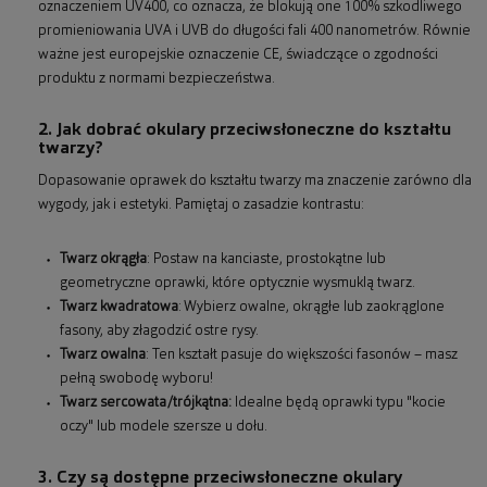
oznaczeniem UV400, co oznacza, że blokują one 100% szkodliwego
promieniowania UVA i UVB do długości fali 400 nanometrów. Równie
ważne jest europejskie oznaczenie CE, świadczące o zgodności
produktu z normami bezpieczeństwa.
2. Jak dobrać okulary przeciwsłoneczne do kształtu
twarzy?
Dopasowanie oprawek do kształtu twarzy ma znaczenie zarówno dla
wygody, jak i estetyki. Pamiętaj o zasadzie kontrastu:
Twarz okrągła
: Postaw na kanciaste, prostokątne lub
geometryczne oprawki, które optycznie wysmuklą twarz.
Twarz kwadratowa
: Wybierz owalne, okrągłe lub zaokrąglone
fasony, aby złagodzić ostre rysy.
Twarz owalna
: Ten kształt pasuje do większości fasonów – masz
pełną swobodę wyboru!
Twarz sercowata/trójkątna:
Idealne będą oprawki typu "kocie
oczy" lub modele szersze u dołu.
3. Czy są dostępne przeciwsłoneczne okulary