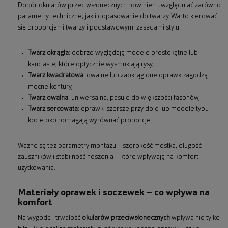
Dobór okularów przeciwsłonecznych powinien uwzględniać zarówno
parametry techniczne, jak i dopasowanie do twarzy. Warto kierować
się proporcjami twarzy i podstawowymi zasadami stylu:
Twarz okrągła
: dobrze wyglądają modele prostokątne lub
kanciaste, które optycznie wysmuklają rysy,
Twarz kwadratowa
: owalne lub zaokrąglone oprawki łagodzą
mocne kontury,
Twarz owalna
: uniwersalna, pasuje do większości fasonów,
Twarz sercowata
: oprawki szersze przy dole lub modele typu
kocie oko pomagają wyrównać proporcje.
Ważne są też parametry montażu – szerokość mostka, długość
zauszników i stabilność noszenia – które wpływają na komfort
użytkowania.
Materiały oprawek i soczewek – co wpływa na
komfort
Na wygodę i trwałość
okularów przeciwsłonecznych
wpływa nie tylko