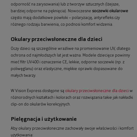
odporność na zarysowania) lub z tworzyw sztucznych (lżejsze,
bardziej odporne na pęknięcia). Nowoczesne
soczewki okularowe
często mają dodatkowe powłoki – polaryzację, antyrefleks czy
różnego rodzaju barwienia, co podnosi komfort widzenia.
Okulary przeciwsłoneczne dla dzieci
Oczy dzieci są szczególnie wrażliwe na promieniowanie UV, dlatego
ochrona od najmłodszych lat jest ważna. Modele dziecięce powinny
mieć filtr UV400 i oznaczenie CE, lekkie, odporne soczewki (np. z
poliwęglanu) oraz elastyczne, miękkie oprawki dopasowane do
małych twarzy.
W Vision Express dostępne są
okulary przeciwsłoneczne dla dzieci
w
różnorodnych kształtach i kolorach oraz rozwiązania takie jak nakładki
clip-on do okularów korekcyjnych.
Pielęgnacja i użytkowanie
Aby okulary przeciwsłoneczne zachowały swoje właściwości i komfort
użytkowania: