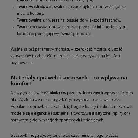
kanciaste, które optycznie wysmuklają rysy,
Twarz kwadratowa
: owalne lub zaokrąglone oprawki łagodzą
mocne kontury,
Twarz owalna
: uniwersalna, pasuje do większości fasonów,
Twarz sercowata
: oprawki szersze przy dole lub modele typu
kocie oko pomagają wyrównać proporcje.
Ważne są też parametry montażu – szerokość mostka, długość
zauszników i stabilność noszenia – które wpływają na komfort
użytkowania.
Materiały oprawek i soczewek – co wpływa na
komfort
Na wygodę i trwałość
okularów przeciwsłonecznych
wpływa nie tylko
filtr UV, ale także materiały, z których wykonano oprawki i szkła.
Popularne oprawki z acetatu dają bogate kolory i lekkość, metalowe
modele są eleganckie i subtelne, a tworzywa elastyczne (np. nylon)
sprawdzają się w wersjach sportowych i dziecięcych.
Soczewki mogą być wykonane ze szkła mineralnego (wyższa