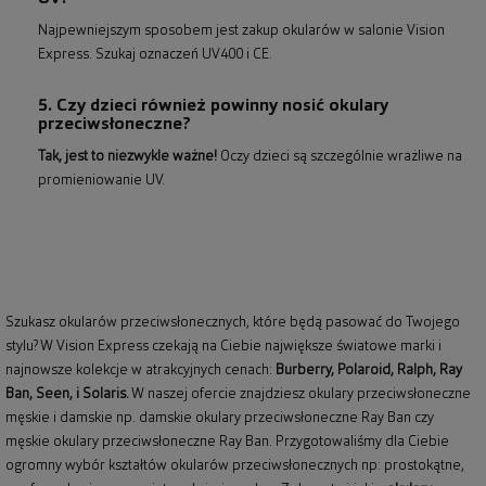
Najpewniejszym sposobem jest zakup okularów w salonie Vision
Express. Szukaj oznaczeń UV400 i CE.
5. Czy dzieci również powinny nosić okulary
przeciwsłoneczne?
Tak, jest to niezwykle ważne!
Oczy dzieci są szczególnie wrażliwe na
promieniowanie UV.
Szukasz okularów przeciwsłonecznych, które będą pasować do Twojego
stylu? W Vision Express czekają na Ciebie największe światowe marki i
najnowsze kolekcje w atrakcyjnych cenach:
Burberry
,
Polaroid
,
Ralph
,
Ray
Ban
, Seen, i Solaris.
W naszej ofercie znajdziesz okulary przeciwsłoneczne
męskie i damskie np.
damskie okulary przeciwsłoneczne Ray Ban
czy
męskie okulary przeciwsłoneczne Ray Ban
. Przygotowaliśmy dla Ciebie
ogromny wybór kształtów okularów przeciwsłonecznych np: prostokątne,