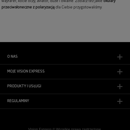
wayfarer,
kocie oczy
, aviator, duże i owalne. Zobacz też jakie
okulary
przeciwsłoneczne z polaryzacją
dla Ciebie przygotowaliśmy.
O NAS
MOJE VISION EXPRESS
PRODUKTY I USŁUGI
REGULAMINY
Vision Express © Wszelkie prawa zastrzeżone.