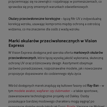
przyciemniając się na zewnątrz i rozjaśniając w pomieszczeniach, co
sprawdza się przy zmiennych warunkach oświetleniowych.
Okulary przeciwsłoneczne korekcyjne
– łączą filtr UV z indywidualną
korekcją wzroku, usuwając kompromis między ochroną a ostrością
widzenia, co ma znaczenie dla osób z wadą wzroku.
Marki okularów przeciwsłonecznych w Vision
Express
W Vision Express dostępna jest szeroka oferta
markowych okularów
przeciwsłonecznych
, które łączą wysoką jakość wykonania, skuteczną
ochronę UV oraz zróżnicowany design. Asortyment obejmuje
zarówno ponadczasowe, rozpoznawalne modele, jak i nowoczesne
propozycje dopasowane do codziennego stylu życia.
Wśród dostępnych marek znajdują się kultowe fasony od
Ray-Ban
– w
tym
modele aviator, wayfarer czy clubmaster
– a także sportowe,
zaawansowane technologicznie projekty od Oakley. Osoby
poszukujące bardziej modowego charakteru mogą sięgnąć po
propozycje domów mody takich jak Gucci,
Prada
, Versace czy Michael