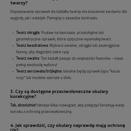
twarzy?
Dopasowanie oprawek do kształtu twarzy ma znaczenie zarówno dla
wygody, jak i estetyki. Pamiętaj o zasadzie kontrastu:
Twarz okrągła
: Postaw na kanciaste, prostokątne lub
geometryczne oprawki, które optycznie wysmuklą twarz.
Twarz kwadratowa
: Wybierz owalne, okrągłe lub zaokrąglone
fasony, aby złagodzić ostre rysy.
Twarz owalna
: Ten kształt pasuje do większości fasonów – masz
pełną swobodę wyboru!
Twarz sercowata/trójkątna:
Idealne będą oprawki typu "kocie
oczy" lub modele szersze u dołu.
3. Czy są dostępne przeciwsłoneczne okulary
korekcyjne?
Tak, absolutnie!
Istnieje kilka rozwiązań, aby połączyć korekcję wady
wzroku z ochroną przeciwsłoneczną.
4. Jak sprawdzić, czy okulary naprawdę mają ochronę
UV?