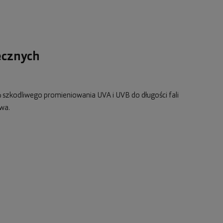
ecznych
 szkodliwego promieniowania UVA i UVB do długości fali
wa.