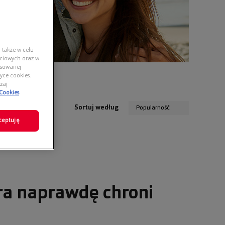
 także w celu
ściowych oraz w
nsowanej
yce cookies.
zaj
 Cookies
Sortuj według
Popularność
ceptuję
ra naprawdę chroni