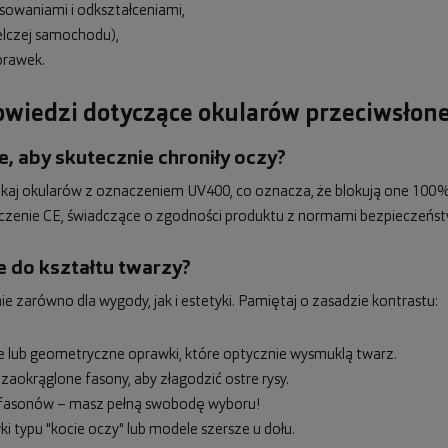
sowaniami i odkształceniami,
elczej samochodu),
prawek.
powiedzi dotyczące okularów przeciwsłon
, aby skutecznie chroniły oczy?
zukaj okularów z oznaczeniem UV400, co oznacza, że blokują one 100%
czenie CE, świadczące o zgodności produktu z normami bezpieczeńst
e do kształtu twarzy?
zarówno dla wygody, jak i estetyki. Pamiętaj o zasadzie kontrastu:
ne lub geometryczne oprawki, które optycznie wysmuklą twarz.
 zaokrąglone fasony, aby złagodzić ostre rysy.
ci fasonów – masz pełną swobodę wyboru!
i typu "kocie oczy" lub modele szersze u dołu.