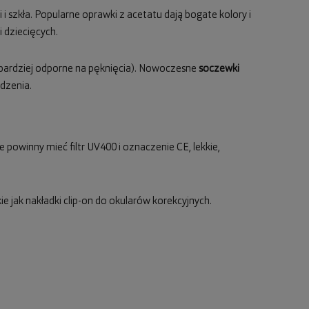
 i szkła. Popularne oprawki z acetatu dają bogate kolory i
 dziecięcych.
 bardziej odporne na pęknięcia). Nowoczesne
soczewki
dzenia.
 powinny mieć filtr UV400 i oznaczenie CE, lekkie,
e jak nakładki clip-on do okularów korekcyjnych.