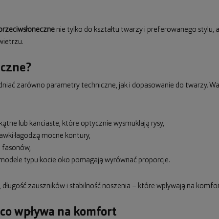
 przeciwsłoneczne
nie tylko do kształtu twarzy i preferowanego stylu,
ietrzu.
eczne?
iać zarówno parametry techniczne, jak i dopasowanie do twarzy. Wa
ątne lub kanciaste, które optycznie wysmuklają rysy,
rawki łagodzą mocne kontury,
i fasonów,
ub modele typu kocie oko pomagają wyrównać proporcje.
długość zauszników i stabilność noszenia – które wpływają na komfo
 co wpływa na komfort