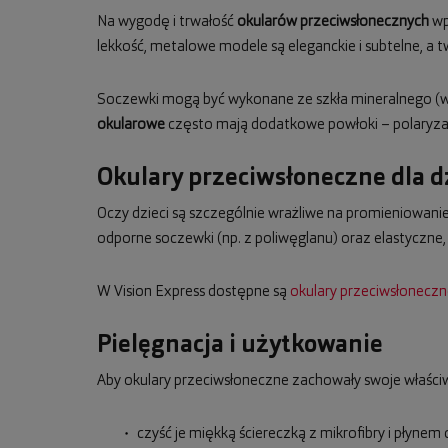
Na wygodę i trwałość
okularów przeciwsłonecznych
wpł
lekkość, metalowe modele są eleganckie i subtelne, a t
Soczewki mogą być wykonane ze szkła mineralnego (wy
okularowe
często mają dodatkowe powłoki – polaryzacj
Okulary przeciwsłoneczne dla d
Oczy dzieci są szczególnie wrażliwe na promieniowanie 
odporne soczewki (np. z poliwęglanu) oraz elastyczne
W Vision Express dostępne są
okulary przeciwsłoneczne
Pielęgnacja i użytkowanie
Aby okulary przeciwsłoneczne zachowały swoje właściw
czyść je miękką ściereczką z mikrofibry i płynem