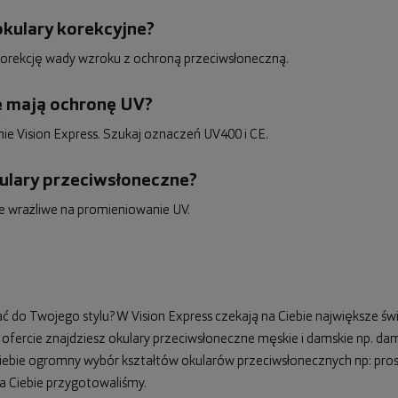
okulary korekcyjne?
ć korekcję wady wzroku z ochroną przeciwsłoneczną.
dę mają ochronę UV?
e Vision Express. Szukaj oznaczeń UV400 i CE.
kulary przeciwsłoneczne?
ie wrażliwe na promieniowanie UV.
do Twojego stylu? W Vision Express czekają na Ciebie największe świ
ofercie znajdziesz okulary przeciwsłoneczne męskie i damskie np.
dam
Ciebie ogromny wybór kształtów okularów przeciwsłonecznych np: pro
a Ciebie przygotowaliśmy.