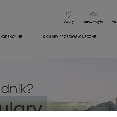
Salony
Umów wizytę
Vis
 KOREKCYJNE
OKULARY PRZECIWSŁONECZNE