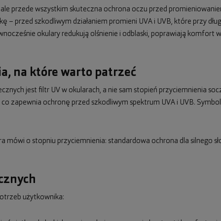
, ale przede wszystkim skuteczna ochrona oczu przed promieniowani
wkę – przed szkodliwym działaniem promieni UVA i UVB, które przy dł
cześnie okulary redukują olśnienie i odblaski, poprawiają komfort wi
a, na które warto patrzeć
nych jest filtr UV w okularach, a nie sam stopień przyciemnienia s
nm, co zapewnia ochronę przed szkodliwym spektrum UVA i UVB. Symbo
óra mówi o stopniu przyciemnienia: standardowa ochrona dla silnego sł
ecznych
otrzeb użytkownika: