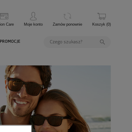
ion Care
Moje konto
Zamów ponownie
Koszyk
(
0
)
PROMOCJE