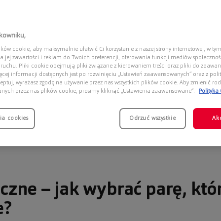
tkowniku,
ów cookie, aby maksymalnie ułatwić Ci korzystanie z naszej strony internetowej, w tym
a jej zawartości i reklam do Twoich preferencji, oferowania funkcji mediów społeczno
 ruchu. Pliki cookie obejmują pliki związane z kierowaniem treści oraz pliki do zaawa
ięcej informacji dostępnych jest po rozwinięciu „Ustawień zaawansowanych” oraz z polit
eptuj, wyrażasz zgodę na używanie przez nas wszystkich plików cookie. Aby zmienić rod
anych przez nas plików cookie, prosimy kliknąć „Ustawienia zaawansowane”.
Polityka
ia cookies
Odrzuć wszystkie
Ak
czne – jak wybrać parę, któ
e?