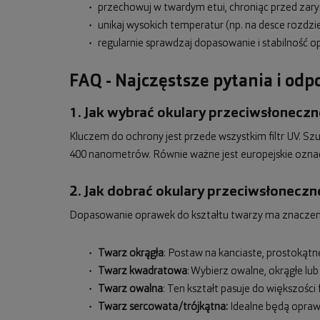
przechowuj w twardym etui, chroniąc przed zary
unikaj wysokich temperatur (np. na desce rozdzi
regularnie sprawdzaj dopasowanie i stabilność o
FAQ - Najczęstsze pytania i od
1. Jak wybrać okulary przeciwsłoneczne
Kluczem do ochrony jest przede wszystkim filtr UV. S
400 nanometrów. Równie ważne jest europejskie ozna
2. Jak dobrać okulary przeciwsłoneczn
Dopasowanie oprawek do kształtu twarzy ma znaczenie 
Twarz okrągła
: Postaw na kanciaste, prostokąt
Twarz kwadratowa
: Wybierz owalne, okrągłe lub
Twarz owalna
: Ten kształt pasuje do większoś
Twarz sercowata/trójkątna:
Idealne będą oprawk