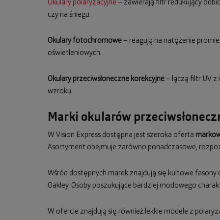
Okulary polaryzacyjne
– zawierają filtr redukujący odb
czy na śniegu.
Okulary fotochromowe
– reagują na natężenie promie
oświetleniowych.
Okulary przeciwsłoneczne korekcyjne
– łączą filtr UV 
wzroku.
Marki okularów przeciwsłoneczn
W Vision Express dostępna jest szeroka oferta
markow
Asortyment obejmuje zarówno ponadczasowe, rozpozn
Wśród dostępnych marek znajdują się kultowe fasony
Oakley. Osoby poszukujące bardziej modowego charak
W ofercie znajdują się również lekkie modele z polaryza