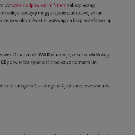
em UV.
Szkła z odpowiednim filtrem
zabezpieczają
ugotrwałej ekspozycji mogą przyspieszać rozwój zmian
dzenia w silnym świetle i wpływają na bezpieczeństwo, np.
oczewek. Oznaczenie
UV400
informuje, że soczewki blokują
l
CE
potwierdza zgodność produktu z normami Unii
ońca to kategoria 3, a kategoria 4 jest zarezerwowana dla