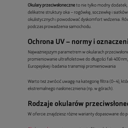
Okulary przeciwsłoneczne
to nie tylko modny dodatek
delikatne struktury oka – rogówkę, soczewkę i siatkó
okulistycznych i powodować dyskomfort widzenia. Równo
podczas prowadzenia samochodu.
Ochrona UV – normy i oznaczeni
Najważniejszym parametrem w okularach przeciwsłonecz
promieniowanie ultrafioletowe do długości fali 400 
Europejskiej i badania transmisji promieniowania
Warto też zwrócić uwagę na kategorię filtra (0–4), kt
ekstremalnego nasłonecznienia (np. w górach).
Rodzaje okularów przeciwsłon
W ofercie znajdziesz różne warianty dopasowane do p