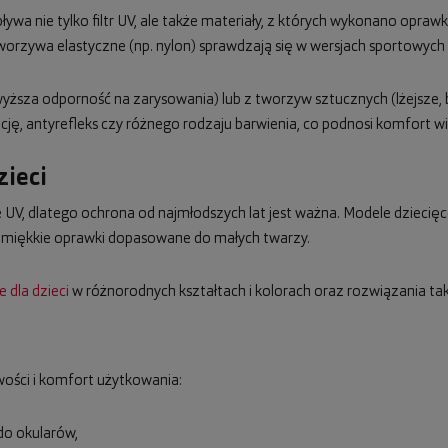
ywa nie tylko filtr UV, ale także materiały, z których wykonano oprawki
worzywa elastyczne (np. nylon) sprawdzają się w wersjach sportowych i
ższa odporność na zarysowania) lub z tworzyw sztucznych (lżejsze,
ę, antyrefleks czy różnego rodzaju barwienia, co podnosi komfort wi
zieci
UV, dlatego ochrona od najmłodszych lat jest ważna. Modele dziecięce
, miękkie oprawki dopasowane do małych twarzy.
 dla dzieci
w różnorodnych kształtach i kolorach oraz rozwiązania taki
ości i komfort użytkowania:
 do okularów,