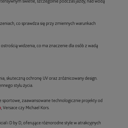
 intensywnym świetle, szczególnie podczas jazdy, nad wodą
zczeniach, co sprawdza się przy zmiennych warunkach
 ostrością widzenia, co ma znaczenie dla osób z wadą
nia, skuteczną ochronę UV oraz zróżnicowany design.
nego stylu życia.
e sportowe, zaawansowane technologicznie projekty od
a
, Versace czy Michael Kors.
icial i D by D, oferujące różnorodne style w atrakcyjnych