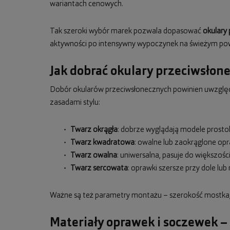
wariantach cenowych.
Tak szeroki wybór marek pozwala dopasować
okulary
aktywności po intensywny wypoczynek na świeżym pow
Jak dobrać okulary przeciwsłon
Dobór okularów przeciwsłonecznych powinien uwzględn
zasadami stylu:
Twarz okrągła
: dobrze wyglądają modele prostok
Twarz kwadratowa
: owalne lub zaokrąglone op
Twarz owalna
: uniwersalna, pasuje do większośc
Twarz sercowata
: oprawki szersze przy dole l
Ważne są też parametry montażu – szerokość mostka, 
Materiały oprawek i soczewek –