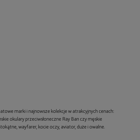
atowe marki i najnowsze kolekcje w atrakcyjnych cenach:
skie okulary przeciwsłoneczne Ray Ban
czy
męskie
stokątne, wayfarer,
kocie oczy
, aviator, duże i owalne.