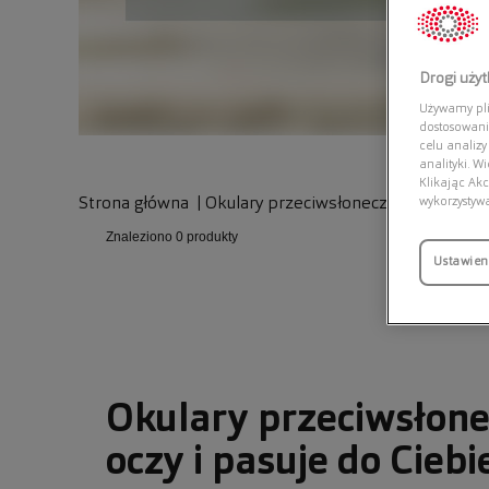
Drogi uży
Używamy plik
dostosowani
celu analizy
analityki. W
Klikając Akc
wykorzystyw
Strona główna
|
Okulary przeciwsłoneczne
Znaleziono
0 produkty
Ustawien
Okulary przeciwsłone
oczy i pasuje do Ciebi