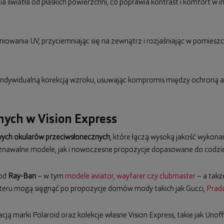
icia światła od płaskich powierzchni, co poprawia kontrast i komfort w
niowania UV, przyciemniając się na zewnątrz i rozjaśniając w pomies
z indywidualną korekcją wzroku, usuwając kompromis między ochroną a
ych w Vision Express
ych okularów przeciwsłonecznych
, które łączą wysoką jakość wykona
awalne modele, jak i nowoczesne propozycje dopasowane do codzien
 od
Ray-Ban
– w tym
modele aviator, wayfarer czy clubmaster
– a takż
teru mogą sięgnąć po propozycje domów mody takich jak Gucci,
Prad
cją marki Polaroid oraz kolekcje własne Vision Express, takie jak Unoff