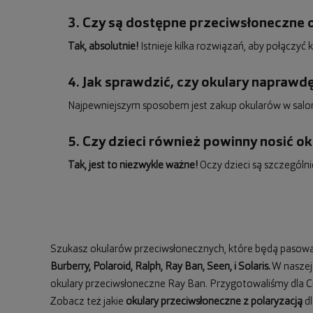
3. Czy są dostępne przeciwsłoneczne 
Tak, absolutnie!
Istnieje kilka rozwiązań, aby połączy
4. Jak sprawdzić, czy okulary napraw
Najpewniejszym sposobem jest zakup okularów w saloni
5. Czy dzieci również powinny nosić o
Tak, jest to niezwykle ważne!
Oczy dzieci są szczególn
Szukasz okularów przeciwsłonecznych, które będą pasować 
Burberry
,
Polaroid
,
Ralph
,
Ray Ban
, Seen, i Solaris.
W naszej 
okulary przeciwsłoneczne Ray Ban
. Przygotowaliśmy dla 
Zobacz też jakie
okulary przeciwsłoneczne z polaryzacją
dl