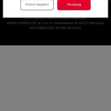
Odrzuć wszystkie
Akceptuję
Vision Express © Wszelkie prawa zastrzeżone.
VISION EXPRESS SP Sp. z o.o. ul. Domaniewska 39, 02-672 Warszawa,
KRS 0000017397, NIP 951-19-72-542