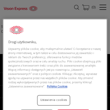
(
0
)
Strona główna
|
Okulary przeciwsłoneczne
|
OAKLEY EVZero™ Blades
0OO9454 945402
Drogi użytkowniku,
Używamy plików cookie, aby maksymalnie ułatwić Ci korzystanie z naszej
strony internetowej, w tym także w celu dostosowania jej zawartości i
reklam do Twoich preferencji, oferowania funkcji mediów
społecznościowych oraz w celu analizy ruchu. Pliki cookie obejmują pliki
związane z kierowaniem treści oraz pliki do zaawansowanej analityki.
O NAS
Więcej informacji dostępnych jest po rozwinięciu „Ustawień
zaawansowanych” oraz z polityce cookies. Klikając Akceptuj, wyrażasz
zgodę na używanie przez nas wszystkich plików cookie. Aby zmienić
MOJE VISION EXPRESS
rodzaj wykorzystywanych przez nas plików cookie, prosimy kliknąć
„Ustawienia zaawansowane”.
Polityka Cookies
PRODUKTY I USŁUGI
Ustawienia cookies
REGULAMINY