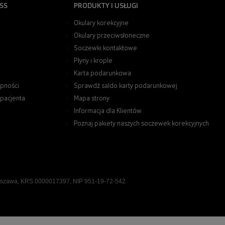
SS
PRODUKTY I USŁUGI
Okulary korekcyjne
Okulary przeciwsłoneczne
Soczewki kontaktowe
Płyny i krople
Karta podarunkowa
pności
Sprawdź saldo karty podarunkowej
 pacjenta
Mapa strony
Informacja dla Klientów
Poznaj pakiety naszych soczewek korekcyjnych
rszawa, KRS 0000017397, NIP 951-19-72-542