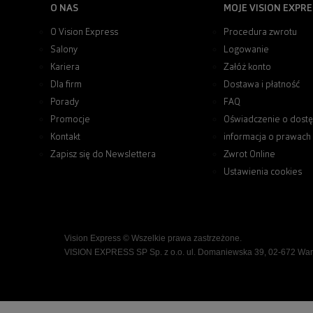
O NAS
MOJE VISION EXPRE
O Vision Express
Procedura zwrotu
Salony
Logowanie
Kariera
Załóż konto
Dla firm
Dostawa i płatność
Porady
FAQ
Promocje
Oświadczenie o dostę
Kontakt
informacja o prawach
Zapisz się do Newslettera
Zwrot Online
Ustawienia cookies
Vision Express © Wszelkie prawa zastrzeżone.
VISION EXPRESS SP Sp. z o.o. ul. Domaniewska 39, 02-672 Wa