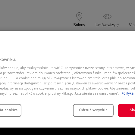
Salony
Umów wizytę
Vis
 KOREKCYJNE
OKULARY PRZECIWSŁONECZNE
tkowniku,
ów cookie, aby maksymalnie ułatwić Ci korzystanie z naszej strony internetowej, w tym
BANA 0DG4405 501/8G
a jej zawartości i reklam do Twoich preferencji, oferowania funkcji mediów społeczno
 ruchu. Pliki cookie obejmują pliki związane z kierowaniem treści oraz pliki do zaawa
ięcej informacji dostępnych jest po rozwinięciu „Ustawień zaawansowanych” oraz z polit
eptuj, wyrażasz zgodę na używanie przez nas wszystkich plików cookie. Aby zmienić rod
anych przez nas plików cookie, prosimy kliknąć „Ustawienia zaawansowane”.
Polityka
ia cookies
Odrzuć wszystkie
Ak