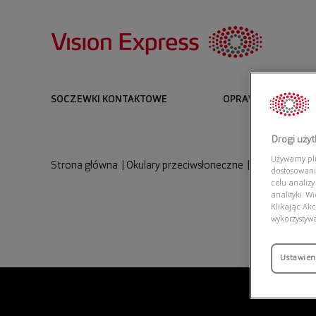
SOCZEWKI KONTAKTOWE
OPRAWKI I OKULARY
Drogi uży
Używamy plik
Strona główna
|
Okulary przeciwsłoneczne
|
DOLCE & GAB
dostosowani
celu analizy
analityki. W
Klikając Akc
wykorzystyw
Ustawien