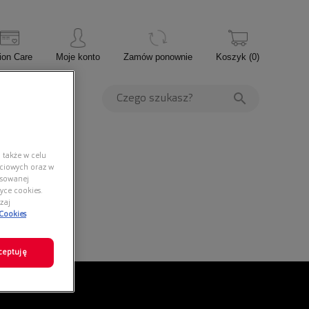
ion Care
Moje konto
Zamów ponownie
Koszyk
(
0
)
PROMOCJE
 także w celu
ściowych oraz w
nsowanej
yce cookies.
zaj
 Cookies
ceptuję