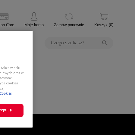
ion Care
Moje konto
Zamów ponownie
Koszyk
(
0
)
PROMOCJE
 także w celu
ściowych oraz w
nsowanej
yce cookies.
zaj
 Cookies
ceptuję