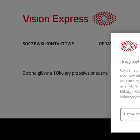
SOCZEWKI KONTAKTOWE
OPRAWKI I OKULARY
Drogi uży
Używamy plik
Strona główna
|
Okulary przeciwsłoneczne
|
RAY-BAN 0RB3
dostosowani
celu analizy
analityki. W
Klikając Akc
wykorzystyw
Ustawien