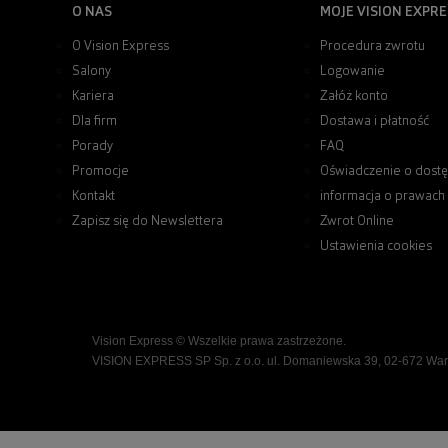
O NAS
MOJE VISION EXPRE
O Vision Express
Procedura zwrotu
Salony
Logowanie
Kariera
Załóż konto
Dla firm
Dostawa i płatność
Porady
FAQ
Promocje
Oświadczenie o dostę
Kontakt
informacja o prawach
Zapisz się do Newslettera
Zwrot Online
Ustawienia cookies
Vision Express © Wszelkie prawa zastrzeżone.
VISION EXPRESS SP Sp. z o.o. ul. Domaniewska 39, 02-672 Wa