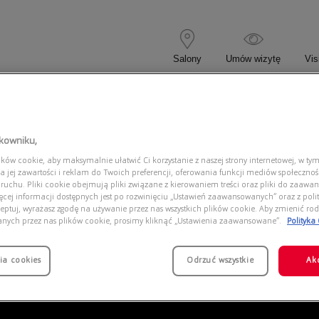
Salony
Umów wizytę
Vis
 KOREKCYJNE
OKULARY PRZECIWSŁONECZNE
tkowniku,
ów cookie, aby maksymalnie ułatwić Ci korzystanie z naszej strony internetowej, w tym
565 001/51 Jack
a jej zawartości i reklam do Twoich preferencji, oferowania funkcji mediów społeczno
 ruchu. Pliki cookie obejmują pliki związane z kierowaniem treści oraz pliki do zaawa
ięcej informacji dostępnych jest po rozwinięciu „Ustawień zaawansowanych” oraz z polit
eptuj, wyrażasz zgodę na używanie przez nas wszystkich plików cookie. Aby zmienić rod
anych przez nas plików cookie, prosimy kliknąć „Ustawienia zaawansowane”.
Polityka
ia cookies
Odrzuć wszystkie
Ak