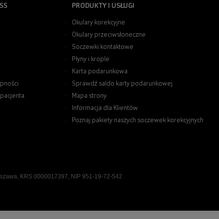
SS
PRODUKTY I USŁUGI
Okulary korekcyjne
Okulary przeciwsłoneczne
Soczewki kontaktowe
Płyny i krople
Karta podarunkowa
pności
Sprawdź saldo karty podarunkowej
 pacjenta
Mapa strony
Informacja dla Klientów
Poznaj pakiety naszych soczewek korekcyjnych
rszawa, KRS 0000017397, NIP 951-19-72-542