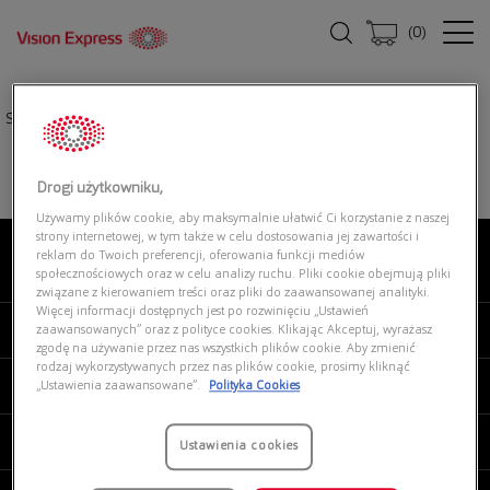
(
0
)
Strona główna
|
Okulary przeciwsłoneczne
|
POLAROID PLD 4108/S 807
Drogi użytkowniku,
Używamy plików cookie, aby maksymalnie ułatwić Ci korzystanie z naszej
strony internetowej, w tym także w celu dostosowania jej zawartości i
reklam do Twoich preferencji, oferowania funkcji mediów
O NAS
społecznościowych oraz w celu analizy ruchu. Pliki cookie obejmują pliki
związane z kierowaniem treści oraz pliki do zaawansowanej analityki.
Więcej informacji dostępnych jest po rozwinięciu „Ustawień
MOJE VISION EXPRESS
zaawansowanych” oraz z polityce cookies. Klikając Akceptuj, wyrażasz
zgodę na używanie przez nas wszystkich plików cookie. Aby zmienić
rodzaj wykorzystywanych przez nas plików cookie, prosimy kliknąć
PRODUKTY I USŁUGI
„Ustawienia zaawansowane”.
Polityka Cookies
REGULAMINY
Ustawienia cookies