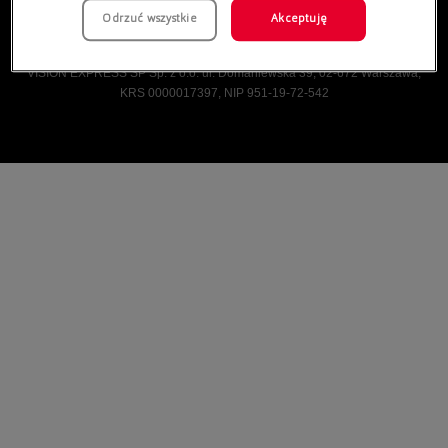
Odrzuć wszystkie
Akceptuję
Vision Express © Wszelkie prawa zastrzeżone.
VISION EXPRESS SP Sp. z o.o. ul. Domaniewska 39, 02-672 Warszawa,
KRS 0000017397, NIP 951-19-72-542