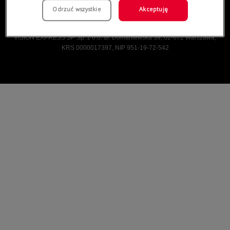
Odrzuć wszystkie
Akceptuję
Vision Express © Wszelkie prawa zastrzeżone.
VISION EXPRESS SP Sp. z o.o. ul. Domaniewska 39, 02-672 Warszawa,
KRS 0000017397, NIP 951-19-72-542