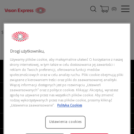
(
0
)
Strona główna
|
Okulary przeciwsłoneczne
|
GUESS CAPSULE GU7771 01B
Drogi użytkowniku,
Używamy plików cookie, aby maksymalnie ułatwić Ci korzystanie z naszej
strony internetowej, w tym także w celu dostosowania jej zawartości i
reklam do Twoich preferencji, oferowania funkcji mediów
O NAS
społecznościowych oraz w celu analizy ruchu. Pliki cookie obejmują pliki
związane z kierowaniem treści oraz pliki do zaawansowanej analityki.
Więcej informacji dostępnych jest po rozwinięciu „Ustawień
MOJE VISION EXPRESS
zaawansowanych” oraz z polityce cookies. Klikając Akceptuj, wyrażasz
zgodę na używanie przez nas wszystkich plików cookie. Aby zmienić
rodzaj wykorzystywanych przez nas plików cookie, prosimy kliknąć
PRODUKTY I USŁUGI
„Ustawienia zaawansowane”.
Polityka Cookies
REGULAMINY
Ustawienia cookies