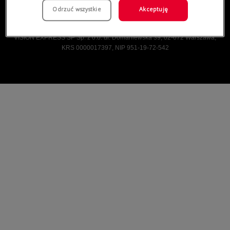
Odrzuć wszystkie
Akceptuję
Vision Express © Wszelkie prawa zastrzeżone.
VISION EXPRESS SP Sp. z o.o. ul. Domaniewska 39, 02-672 Warszawa,
KRS 0000017397, NIP 951-19-72-542