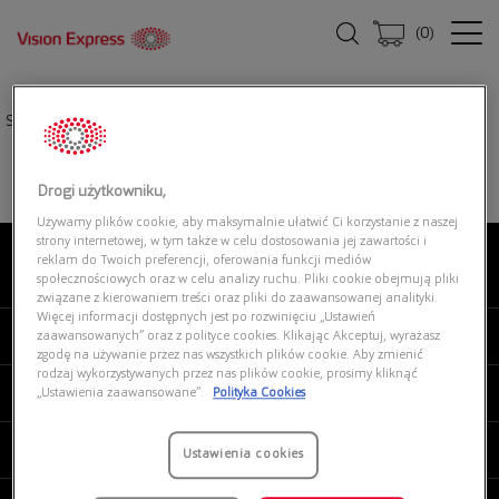
(
0
)
Strona główna
|
Okulary przeciwsłoneczne
|
GUCCI GG0876S 001
Drogi użytkowniku,
Używamy plików cookie, aby maksymalnie ułatwić Ci korzystanie z naszej
strony internetowej, w tym także w celu dostosowania jej zawartości i
reklam do Twoich preferencji, oferowania funkcji mediów
O NAS
społecznościowych oraz w celu analizy ruchu. Pliki cookie obejmują pliki
związane z kierowaniem treści oraz pliki do zaawansowanej analityki.
Więcej informacji dostępnych jest po rozwinięciu „Ustawień
MOJE VISION EXPRESS
zaawansowanych” oraz z polityce cookies. Klikając Akceptuj, wyrażasz
zgodę na używanie przez nas wszystkich plików cookie. Aby zmienić
rodzaj wykorzystywanych przez nas plików cookie, prosimy kliknąć
PRODUKTY I USŁUGI
„Ustawienia zaawansowane”.
Polityka Cookies
REGULAMINY
Ustawienia cookies