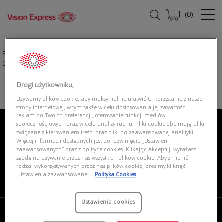
(
0
)
Strona główna
|
Okulary przeciwsłoneczne
|
OAKLEY Radar® EV Path®
0OO9208 920846
Drogi użytkowniku,
Używamy plików cookie, aby maksymalnie ułatwić Ci korzystanie z naszej
strony internetowej, w tym także w celu dostosowania jej zawartości i
reklam do Twoich preferencji, oferowania funkcji mediów
społecznościowych oraz w celu analizy ruchu. Pliki cookie obejmują pliki
związane z kierowaniem treści oraz pliki do zaawansowanej analityki.
O NAS
Więcej informacji dostępnych jest po rozwinięciu „Ustawień
zaawansowanych” oraz z polityce cookies. Klikając Akceptuj, wyrażasz
zgodę na używanie przez nas wszystkich plików cookie. Aby zmienić
MOJE VISION EXPRESS
rodzaj wykorzystywanych przez nas plików cookie, prosimy kliknąć
„Ustawienia zaawansowane”.
Polityka Cookies
PRODUKTY I USŁUGI
Ustawienia cookies
REGULAMINY