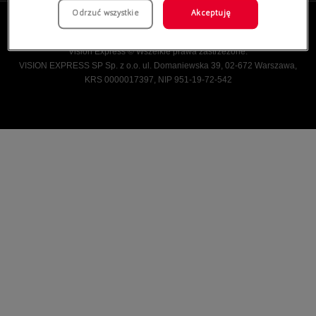
Odrzuć wszystkie
Akceptuję
Vision Express © Wszelkie prawa zastrzeżone.
VISION EXPRESS SP Sp. z o.o. ul. Domaniewska 39, 02-672 Warszawa,
KRS 0000017397, NIP 951-19-72-542