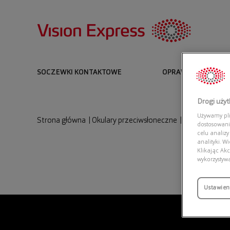
SOCZEWKI KONTAKTOWE
OPRAWKI I OKULARY
Drogi uży
Używamy plik
Strona główna
|
Okulary przeciwsłoneczne
|
POLAROID PL
dostosowani
celu analizy
analityki. W
Klikając Akc
wykorzystyw
Ustawien