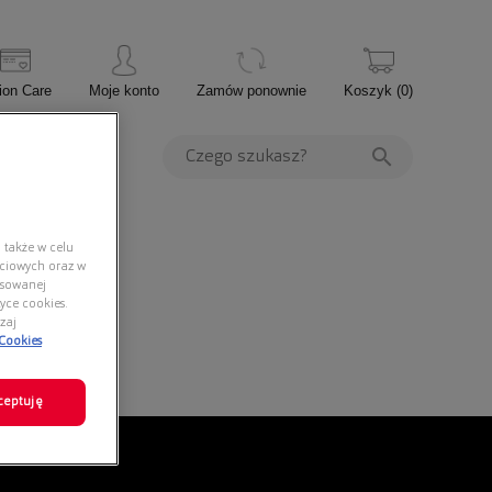
ion Care
Moje konto
Zamów ponownie
Koszyk
(
0
)
PROMOCJE
 także w celu
ściowych oraz w
nsowanej
yce cookies.
zaj
 Cookies
ceptuję