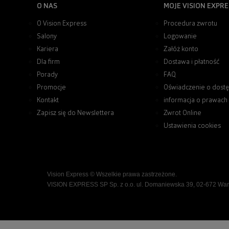
O NAS
MOJE VISION EXPRE
O Vision Express
Procedura zwrotu
Salony
Logowanie
Kariera
Załóż konto
Dla firm
Dostawa i płatność
Porady
FAQ
Promocje
Oświadczenie o dostę
Kontakt
informacja o prawach
Zapisz się do Newslettera
Zwrot Online
Ustawienia cookies
Vision Express © Wszelkie prawa zastrzeżone.
VISION EXPRESS SP Sp. z o.o. ul. Domaniewska 39, 02-672 Wa