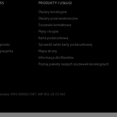
SS
PRODUKTY I USŁUGI
Okulary korekcyjne
Okulary przeciwsłoneczne
Soczewki kontaktowe
Płyny i krople
Karta podarunkowa
pności
Sprawdź saldo karty podarunkowej
 pacjenta
Mapa strony
Informacja dla Klientów
Poznaj pakiety naszych soczewek korekcyjnych
rszawa, KRS 0000017397, NIP 951-19-72-542