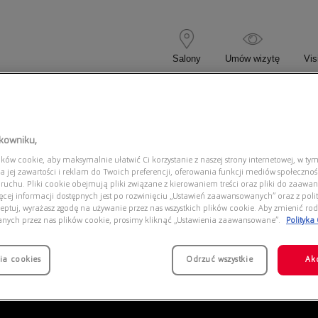
Salony
Umów wizytę
Vis
 KOREKCYJNE
OKULARY PRZECIWSŁONECZNE
tkowniku,
ów cookie, aby maksymalnie ułatwić Ci korzystanie z naszej strony internetowej, w tym
D 2088/S 0VK
a jej zawartości i reklam do Twoich preferencji, oferowania funkcji mediów społeczno
 ruchu. Pliki cookie obejmują pliki związane z kierowaniem treści oraz pliki do zaawa
ięcej informacji dostępnych jest po rozwinięciu „Ustawień zaawansowanych” oraz z polit
eptuj, wyrażasz zgodę na używanie przez nas wszystkich plików cookie. Aby zmienić rod
anych przez nas plików cookie, prosimy kliknąć „Ustawienia zaawansowane”.
Polityka
ia cookies
Odrzuć wszystkie
Ak