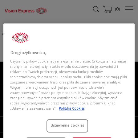
(
0
)
Strona główna
|
Okulary przeciwsłoneczne
|
RAY-BAN 901480
Drogi użytkowniku,
Używamy plików cookie, aby maksymalnie ułatwić Ci korzystanie z naszej
strony internetowej, w tym także w celu dostosowania jej zawartości i
reklam do Twoich preferencji, oferowania funkcji mediów
O NAS
społecznościowych oraz w celu analizy ruchu. Pliki cookie obejmują pliki
związane z kierowaniem treści oraz pliki do zaawansowanej analityki.
Więcej informacji dostępnych jest po rozwinięciu „Ustawień
MOJE VISION EXPRESS
zaawansowanych” oraz z polityce cookies. Klikając Akceptuj, wyrażasz
zgodę na używanie przez nas wszystkich plików cookie. Aby zmienić
rodzaj wykorzystywanych przez nas plików cookie, prosimy kliknąć
PRODUKTY I USŁUGI
„Ustawienia zaawansowane”.
Polityka Cookies
REGULAMINY
Ustawienia cookies