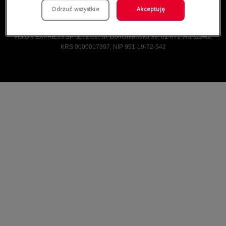
Odrzuć wszystkie
Akceptuję
Vision Express © Wszelkie prawa zastrzeżone.
VISION EXPRESS SP Sp. z o.o. ul. Domaniewska 39, 02-672 Warszawa,
KRS 0000017397, NIP 951-19-72-542