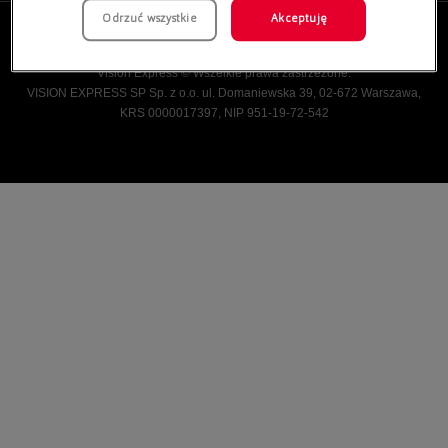
Odrzuć wszystkie
Akceptuję
Vision Express © Wszelkie prawa zastrzeżone.
VISION EXPRESS SP Sp. z o.o. ul. Domaniewska 39, 02-672 Warszawa,
KRS 0000017397, NIP 951-19-72-542