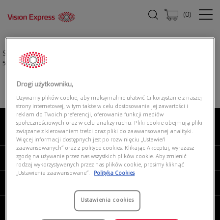
(
0
)
Strona główna
|
Okulary przeciwsłoneczne
|
EMPORIO ARMANI 0EA4047
506381
Drogi użytkowniku,
Używamy plików cookie, aby maksymalnie ułatwić Ci korzystanie z naszej
strony internetowej, w tym także w celu dostosowania jej zawartości i
reklam do Twoich preferencji, oferowania funkcji mediów
społecznościowych oraz w celu analizy ruchu. Pliki cookie obejmują pliki
związane z kierowaniem treści oraz pliki do zaawansowanej analityki.
O NAS
Więcej informacji dostępnych jest po rozwinięciu „Ustawień
zaawansowanych” oraz z polityce cookies. Klikając Akceptuj, wyrażasz
zgodę na używanie przez nas wszystkich plików cookie. Aby zmienić
MOJE VISION EXPRESS
rodzaj wykorzystywanych przez nas plików cookie, prosimy kliknąć
„Ustawienia zaawansowane”.
Polityka Cookies
PRODUKTY I USŁUGI
Ustawienia cookies
REGULAMINY