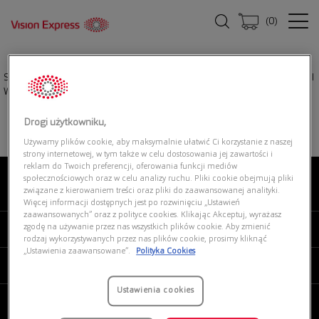
(
0
)
Strona główna
|
Okulary przeciwsłoneczne
|
RAY-BAN 0RB2140 901 Original
Wayfarer
Drogi użytkowniku,
Używamy plików cookie, aby maksymalnie ułatwić Ci korzystanie z naszej
strony internetowej, w tym także w celu dostosowania jej zawartości i
reklam do Twoich preferencji, oferowania funkcji mediów
społecznościowych oraz w celu analizy ruchu. Pliki cookie obejmują pliki
związane z kierowaniem treści oraz pliki do zaawansowanej analityki.
O NAS
Więcej informacji dostępnych jest po rozwinięciu „Ustawień
zaawansowanych” oraz z polityce cookies. Klikając Akceptuj, wyrażasz
zgodę na używanie przez nas wszystkich plików cookie. Aby zmienić
MOJE VISION EXPRESS
rodzaj wykorzystywanych przez nas plików cookie, prosimy kliknąć
„Ustawienia zaawansowane”.
Polityka Cookies
PRODUKTY I USŁUGI
Ustawienia cookies
REGULAMINY