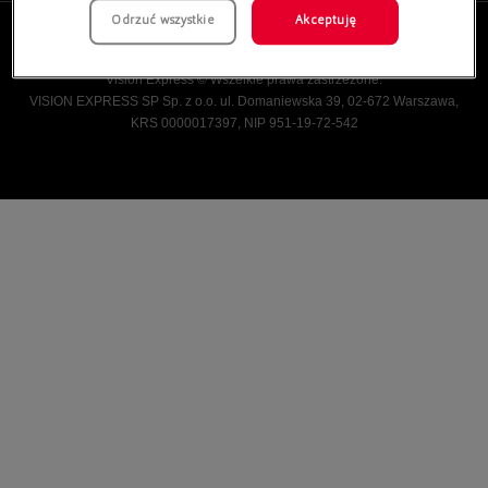
Odrzuć wszystkie
Akceptuję
Vision Express © Wszelkie prawa zastrzeżone.
VISION EXPRESS SP Sp. z o.o. ul. Domaniewska 39, 02-672 Warszawa,
KRS 0000017397, NIP 951-19-72-542