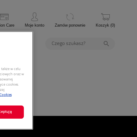
ion Care
Moje konto
Zamów ponownie
Koszyk
(
0
)
PROMOCJE
 także w celu
ściowych oraz w
nsowanej
yce cookies.
zaj
 Cookies
ceptuję