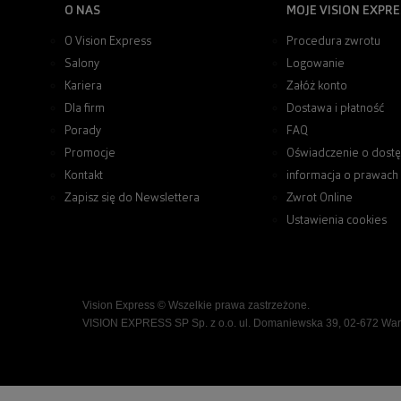
O NAS
MOJE VISION EXPRE
O Vision Express
Procedura zwrotu
Salony
Logowanie
Kariera
Załóż konto
Dla firm
Dostawa i płatność
Porady
FAQ
Promocje
Oświadczenie o dostę
Kontakt
informacja o prawach
Zapisz się do Newslettera
Zwrot Online
Ustawienia cookies
Vision Express © Wszelkie prawa zastrzeżone.
VISION EXPRESS SP Sp. z o.o. ul. Domaniewska 39, 02-672 Wa