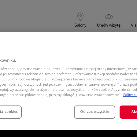
Salony
Umów wizytę
Vis
 KOREKCYJNE
OKULARY PRZECIWSŁONECZNE
tkowniku,
ów cookie, aby maksymalnie ułatwić Ci korzystanie z naszej strony internetowej, w tym
S 0MK2277U 393073
a jej zawartości i reklam do Twoich preferencji, oferowania funkcji mediów społeczno
 ruchu. Pliki cookie obejmują pliki związane z kierowaniem treści oraz pliki do zaawa
ięcej informacji dostępnych jest po rozwinięciu „Ustawień zaawansowanych” oraz z polit
eptuj, wyrażasz zgodę na używanie przez nas wszystkich plików cookie. Aby zmienić rod
anych przez nas plików cookie, prosimy kliknąć „Ustawienia zaawansowane”.
Polityka
ia cookies
Odrzuć wszystkie
Ak