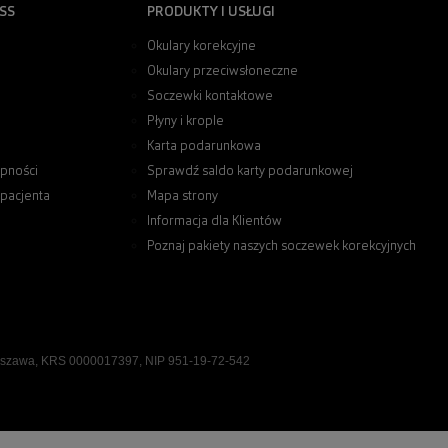
SS
PRODUKTY I USŁUGI
Okulary korekcyjne
Okulary przeciwsłoneczne
Soczewki kontaktowe
Płyny i krople
Karta podarunkowa
pności
Sprawdź saldo karty podarunkowej
 pacjenta
Mapa strony
Informacja dla Klientów
Poznaj pakiety naszych soczewek korekcyjnych
rszawa, KRS 0000017397, NIP 951-19-72-542