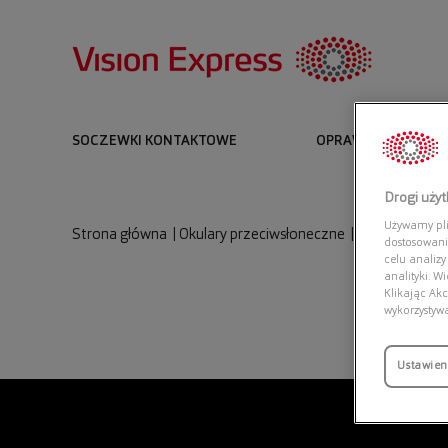
SOCZEWKI KONTAKTOWE
OPRAWKI I OKULARY
Drogi uży
Używamy plik
Strona główna
|
Okulary przeciwsłoneczne
|
MICHAEL KOR
dostosowani
celu analizy
analityki. W
Klikając Akc
wykorzystyw
Ustawien