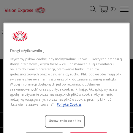
(
0
)
Strona główna
|
Okulary przeciwsłoneczne
|
VOGUE 0VJ2034 W44/7N
Drogi użytkowniku,
Używamy plików cookie, aby maksymalnie ułatwić Ci korzystanie z naszej
strony internetowej, w tym także w celu dostosowania jej zawartości i
reklam do Twoich preferencji, oferowania funkcji mediów
O NAS
społecznościowych oraz w celu analizy ruchu. Pliki cookie obejmują pliki
związane z kierowaniem treści oraz pliki do zaawansowanej analityki.
Więcej informacji dostępnych jest po rozwinięciu „Ustawień
MOJE VISION EXPRESS
zaawansowanych” oraz z polityce cookies. Klikając Akceptuj, wyrażasz
zgodę na używanie przez nas wszystkich plików cookie. Aby zmienić
rodzaj wykorzystywanych przez nas plików cookie, prosimy kliknąć
PRODUKTY I USŁUGI
„Ustawienia zaawansowane”.
Polityka Cookies
REGULAMINY
Ustawienia cookies