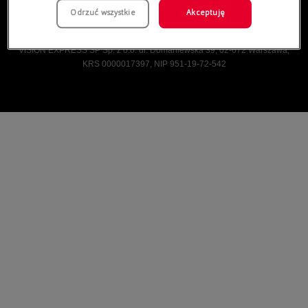
Odrzuć wszystkie
Akceptuję
Vision Express © Wszelkie prawa zastrzeżone.
VISION EXPRESS SP Sp. z o.o. ul. Domaniewska 39, 02-672 Warszawa,
KRS 0000017397, NIP 951-19-72-542