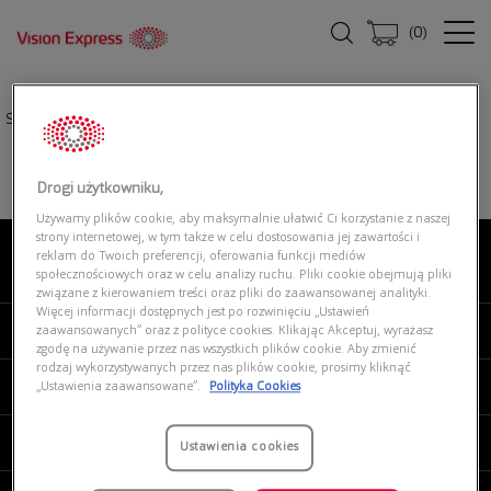
(
0
)
Strona główna
|
Okulary przeciwsłoneczne
|
RAY BAN 0RB3945 004/57
Drogi użytkowniku,
Używamy plików cookie, aby maksymalnie ułatwić Ci korzystanie z naszej
strony internetowej, w tym także w celu dostosowania jej zawartości i
reklam do Twoich preferencji, oferowania funkcji mediów
O NAS
społecznościowych oraz w celu analizy ruchu. Pliki cookie obejmują pliki
związane z kierowaniem treści oraz pliki do zaawansowanej analityki.
Więcej informacji dostępnych jest po rozwinięciu „Ustawień
MOJE VISION EXPRESS
zaawansowanych” oraz z polityce cookies. Klikając Akceptuj, wyrażasz
zgodę na używanie przez nas wszystkich plików cookie. Aby zmienić
rodzaj wykorzystywanych przez nas plików cookie, prosimy kliknąć
PRODUKTY I USŁUGI
„Ustawienia zaawansowane”.
Polityka Cookies
REGULAMINY
Ustawienia cookies