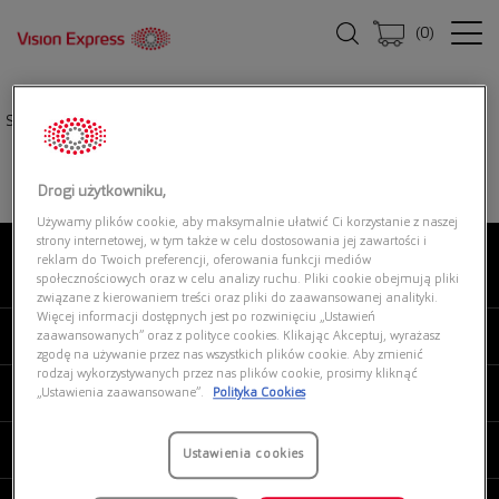
(
0
)
Strona główna
|
Okulary przeciwsłoneczne
|
FENDI FE40174I 5101X
Drogi użytkowniku,
Używamy plików cookie, aby maksymalnie ułatwić Ci korzystanie z naszej
strony internetowej, w tym także w celu dostosowania jej zawartości i
reklam do Twoich preferencji, oferowania funkcji mediów
O NAS
społecznościowych oraz w celu analizy ruchu. Pliki cookie obejmują pliki
związane z kierowaniem treści oraz pliki do zaawansowanej analityki.
Więcej informacji dostępnych jest po rozwinięciu „Ustawień
MOJE VISION EXPRESS
zaawansowanych” oraz z polityce cookies. Klikając Akceptuj, wyrażasz
zgodę na używanie przez nas wszystkich plików cookie. Aby zmienić
rodzaj wykorzystywanych przez nas plików cookie, prosimy kliknąć
PRODUKTY I USŁUGI
„Ustawienia zaawansowane”.
Polityka Cookies
REGULAMINY
Ustawienia cookies