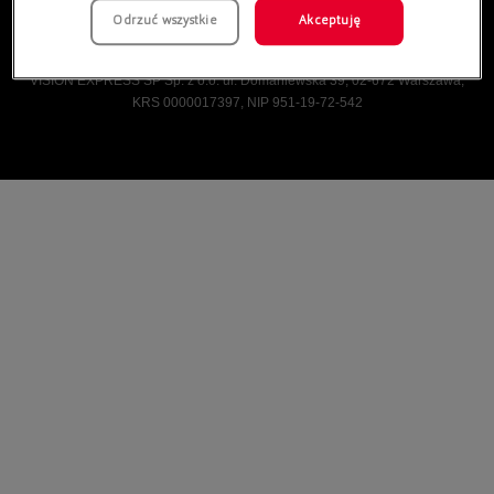
Odrzuć wszystkie
Akceptuję
Vision Express © Wszelkie prawa zastrzeżone.
VISION EXPRESS SP Sp. z o.o. ul. Domaniewska 39, 02-672 Warszawa,
KRS 0000017397, NIP 951-19-72-542