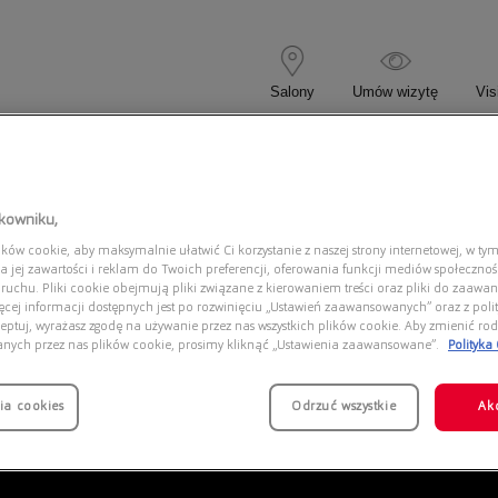
Salony
Umów wizytę
Vis
 KOREKCYJNE
OKULARY PRZECIWSŁONECZNE
tkowniku,
ów cookie, aby maksymalnie ułatwić Ci korzystanie z naszej strony internetowej, w tym
ORBLACKSUIT S13I 20C0
a jej zawartości i reklam do Twoich preferencji, oferowania funkcji mediów społeczno
 ruchu. Pliki cookie obejmują pliki związane z kierowaniem treści oraz pliki do zaawa
ięcej informacji dostępnych jest po rozwinięciu „Ustawień zaawansowanych” oraz z polit
eptuj, wyrażasz zgodę na używanie przez nas wszystkich plików cookie. Aby zmienić rod
anych przez nas plików cookie, prosimy kliknąć „Ustawienia zaawansowane”.
Polityka
ia cookies
Odrzuć wszystkie
Ak