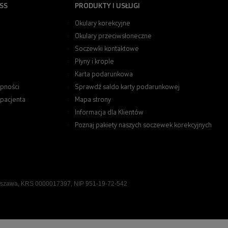
SS
PRODUKTY I USŁUGI
Okulary korekcyjne
Okulary przeciwsłoneczne
Soczewki kontaktowe
Płyny i krople
Karta podarunkowa
pności
Sprawdź saldo karty podarunkowej
 pacjenta
Mapa strony
Informacja dla Klientów
Poznaj pakiety naszych soczewek korekcyjnych
rszawa, KRS 0000017397, NIP 951-19-72-542