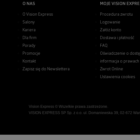
O NAS
MOJE VISION EXPRE
O Vision Express
Procedura zwrotu
Salony
Logowanie
Kariera
Załóż konto
Dla firm
Dostawa i płatność
Porady
FAQ
Promocje
Oświadczenie o dostę
Kontakt
informacja o prawach
Zapisz się do Newslettera
Zwrot Online
Ustawienia cookies
Vision Express © Wszelkie prawa zastrzeżone.
VISION EXPRESS SP Sp. z o.o. ul. Domaniewska 39, 02-672 Wa