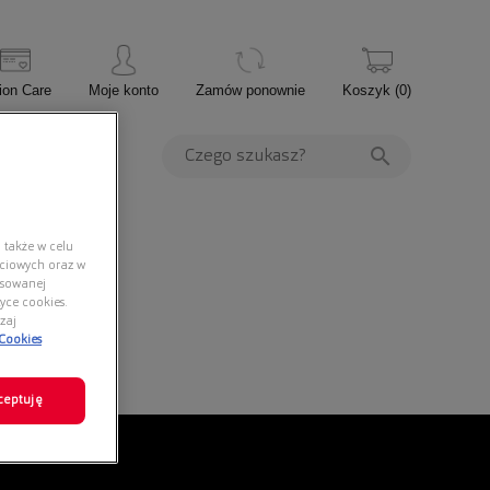
ion Care
Moje konto
Zamów ponownie
Koszyk
(
0
)
PROMOCJE
 także w celu
ściowych oraz w
nsowanej
yce cookies.
zaj
 Cookies
ceptuję