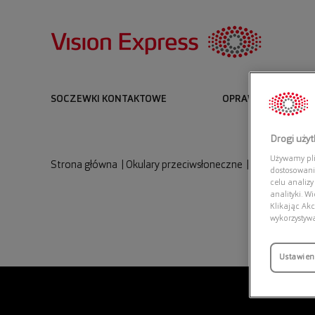
SOCZEWKI KONTAKTOWE
OPRAWKI I OKULARY
Drogi uży
Używamy plik
Strona główna
|
Okulary przeciwsłoneczne
|
CD HOMME DI
dostosowani
celu analizy
analityki. W
Klikając Akc
wykorzystyw
Ustawien