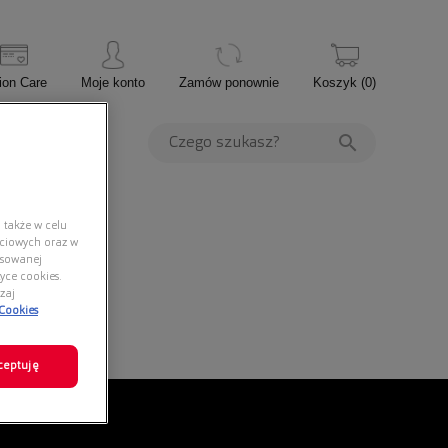
ion Care
Moje konto
Zamów ponownie
Koszyk
(
0
)
PROMOCJE
 także w celu
ściowych oraz w
nsowanej
yce cookies.
zaj
 Cookies
ceptuję