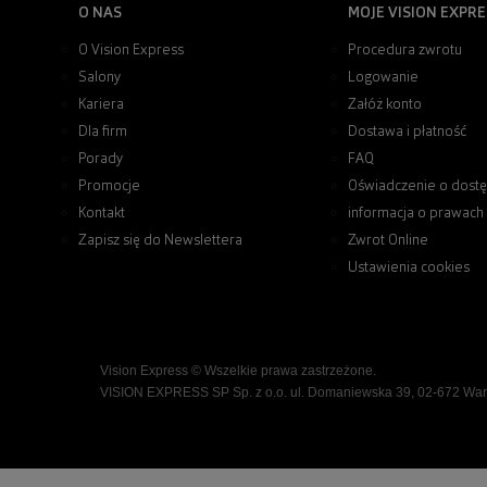
O NAS
MOJE VISION EXPRE
O Vision Express
Procedura zwrotu
Salony
Logowanie
Kariera
Załóż konto
Dla firm
Dostawa i płatność
Porady
FAQ
Promocje
Oświadczenie o dostę
Kontakt
informacja o prawach
Zapisz się do Newslettera
Zwrot Online
Ustawienia cookies
Vision Express © Wszelkie prawa zastrzeżone.
VISION EXPRESS SP Sp. z o.o. ul. Domaniewska 39, 02-672 Wa