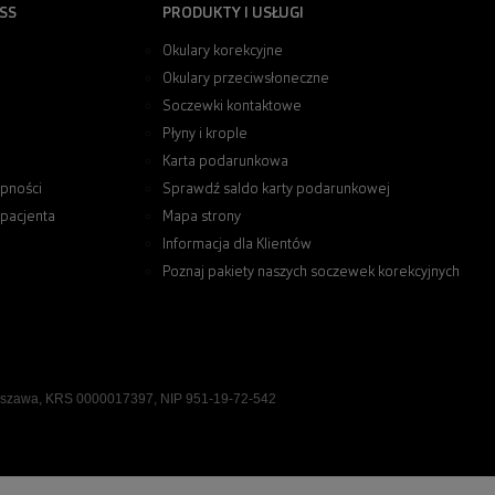
SS
PRODUKTY I USŁUGI
Okulary korekcyjne
Okulary przeciwsłoneczne
Soczewki kontaktowe
Płyny i krople
Karta podarunkowa
pności
Sprawdź saldo karty podarunkowej
 pacjenta
Mapa strony
Informacja dla Klientów
Poznaj pakiety naszych soczewek korekcyjnych
rszawa, KRS 0000017397, NIP 951-19-72-542