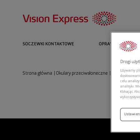
SOCZEWKI KONTAKTOWE
OPRAWKI I OKULARY
Drogi uży
Używamy plik
Strona główna
|
Okulary przeciwsłoneczne
|
RAY BAN 0RB
dostosowani
celu analizy
analityki. W
Klikając Akc
wykorzystyw
Ustawien