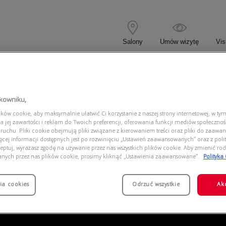
Salony
Umów wizytę
Vis
 KOREKCYJNE
OKULARY PRZECIWSŁONECZNE
tkowniku,
ów cookie, aby maksymalnie ułatwić Ci korzystanie z naszej strony internetowej, w tym
2210 902/31
a jej zawartości i reklam do Twoich preferencji, oferowania funkcji mediów społeczno
 ruchu. Pliki cookie obejmują pliki związane z kierowaniem treści oraz pliki do zaawa
ięcej informacji dostępnych jest po rozwinięciu „Ustawień zaawansowanych” oraz z polit
eptuj, wyrażasz zgodę na używanie przez nas wszystkich plików cookie. Aby zmienić rod
anych przez nas plików cookie, prosimy kliknąć „Ustawienia zaawansowane”.
Polityka
ia cookies
Odrzuć wszystkie
Ak