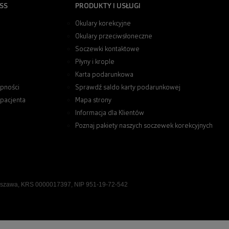
SS
PRODUKTY I USŁUGI
Okulary korekcyjne
Okulary przeciwsłoneczne
Soczewki kontaktowe
Płyny i krople
Karta podarunkowa
pności
Sprawdź saldo karty podarunkowej
 pacjenta
Mapa strony
Informacja dla Klientów
Poznaj pakiety naszych soczewek korekcyjnych
rszawa, KRS 0000017397, NIP 951-19-72-542