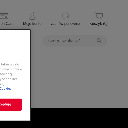
ion Care
Moje konto
Zamów ponownie
Koszyk
(
0
)
PROMOCJE
 także w celu
ściowych oraz w
nsowanej
yce cookies.
zaj
 Cookies
ceptuję