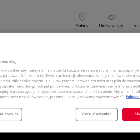
Salony
Umów wizytę
Vis
 KOREKCYJNE
OKULARY PRZECIWSŁONECZNE
tkowniku,
ów cookie, aby maksymalnie ułatwić Ci korzystanie z naszej strony internetowej, w tym
2216 901/B1
a jej zawartości i reklam do Twoich preferencji, oferowania funkcji mediów społeczno
 ruchu. Pliki cookie obejmują pliki związane z kierowaniem treści oraz pliki do zaawa
ięcej informacji dostępnych jest po rozwinięciu „Ustawień zaawansowanych” oraz z polit
eptuj, wyrażasz zgodę na używanie przez nas wszystkich plików cookie. Aby zmienić rod
anych przez nas plików cookie, prosimy kliknąć „Ustawienia zaawansowane”.
Polityka
ia cookies
Odrzuć wszystkie
Ak