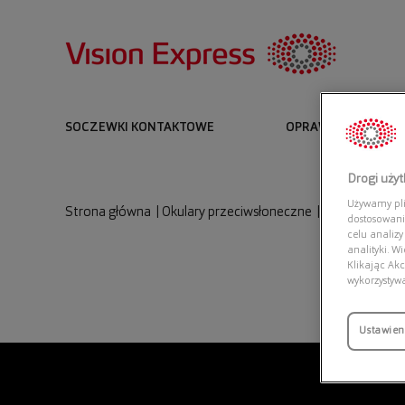
SOCZEWKI KONTAKTOWE
OPRAWKI I OKULARY
Drogi uży
Używamy plik
Strona główna
|
Okulary przeciwsłoneczne
|
RAY BAN 0RB
dostosowani
celu analizy
analityki. W
Klikając Akc
wykorzystyw
Ustawien