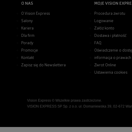
O NAS
MOJE VISION EXPRE
O Vision Express
Procedura zwrotu
Salony
Logowanie
Kariera
Załóż konto
Dla firm
Dostawa i płatność
Porady
FAQ
Promocje
Oświadczenie o dostę
Kontakt
informacja o prawach
Zapisz się do Newslettera
Zwrot Online
Ustawienia cookies
Vision Express © Wszelkie prawa zastrzeżone.
VISION EXPRESS SP Sp. z o.o. ul. Domaniewska 39, 02-672 Wa