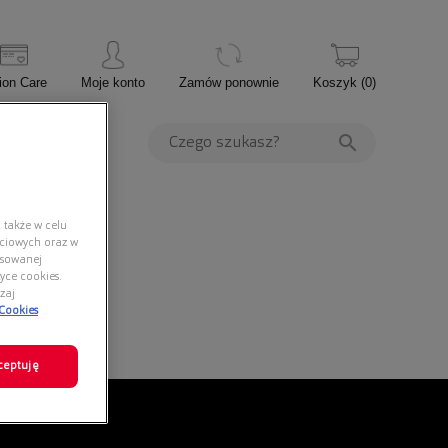
ion Care
Moje konto
Zamów ponownie
Koszyk
(
0
)
PROMOCJE
 także w celu
ściowych oraz w
nsowanej
yce cookies.
zaj
 Cookies
ceptuję