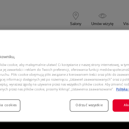
Salony
Umów wizytę
Vis
 KOREKCYJNE
OKULARY PRZECIWSŁONECZNE
tkowniku,
ów cookie, aby maksymalnie ułatwić Ci korzystanie z naszej strony internetowej, w tym
3686 9144P1 Chromance
a jej zawartości i reklam do Twoich preferencji, oferowania funkcji mediów społeczno
 ruchu. Pliki cookie obejmują pliki związane z kierowaniem treści oraz pliki do zaawa
ięcej informacji dostępnych jest po rozwinięciu „Ustawień zaawansowanych” oraz z polit
eptuj, wyrażasz zgodę na używanie przez nas wszystkich plików cookie. Aby zmienić rod
anych przez nas plików cookie, prosimy kliknąć „Ustawienia zaawansowane”.
Polityka
ia cookies
Odrzuć wszystkie
Ak