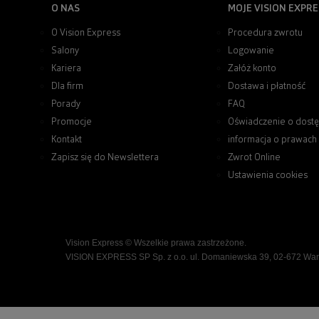
O NAS
MOJE VISION EXPRE
O Vision Express
Procedura zwrotu
Salony
Logowanie
Kariera
Załóż konto
Dla firm
Dostawa i płatność
Porady
FAQ
Promocje
Oświadczenie o dostę
Kontakt
informacja o prawach
Zapisz się do Newslettera
Zwrot Online
Ustawienia cookies
Vision Express © Wszelkie prawa zastrzeżone.
VISION EXPRESS SP Sp. z o.o. ul. Domaniewska 39, 02-672 Wa