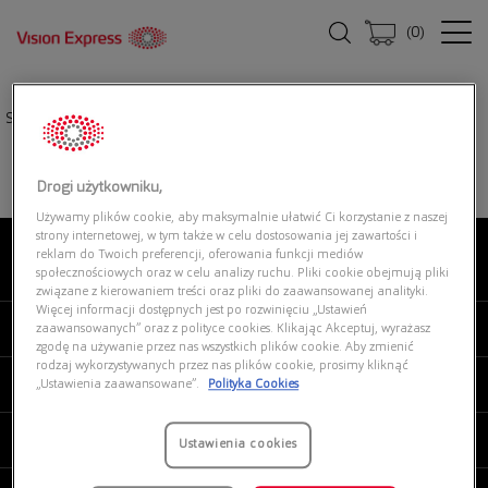
(
0
)
Strona główna
|
Okulary przeciwsłoneczne
|
RAY BAN 0RB4441D 677973
Drogi użytkowniku,
Używamy plików cookie, aby maksymalnie ułatwić Ci korzystanie z naszej
strony internetowej, w tym także w celu dostosowania jej zawartości i
reklam do Twoich preferencji, oferowania funkcji mediów
O NAS
społecznościowych oraz w celu analizy ruchu. Pliki cookie obejmują pliki
związane z kierowaniem treści oraz pliki do zaawansowanej analityki.
Więcej informacji dostępnych jest po rozwinięciu „Ustawień
MOJE VISION EXPRESS
zaawansowanych” oraz z polityce cookies. Klikając Akceptuj, wyrażasz
zgodę na używanie przez nas wszystkich plików cookie. Aby zmienić
rodzaj wykorzystywanych przez nas plików cookie, prosimy kliknąć
PRODUKTY I USŁUGI
„Ustawienia zaawansowane”.
Polityka Cookies
REGULAMINY
Ustawienia cookies