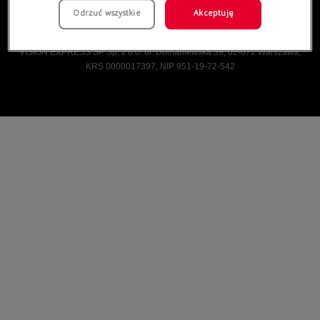
Odrzuć wszystkie
Akceptuję
Vision Express © Wszelkie prawa zastrzeżone.
VISION EXPRESS SP Sp. z o.o. ul. Domaniewska 39, 02-672 Warszawa,
KRS 0000017397, NIP 951-19-72-542