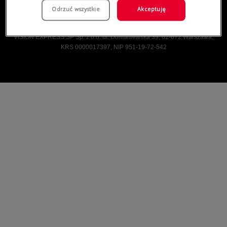
Odrzuć wszystkie
Akceptuję
Vision Express © Wszelkie prawa zastrzeżone.
VISION EXPRESS SP Sp. z o.o. ul. Domaniewska 39, 02-672 Warszawa,
KRS 0000017397, NIP 951-19-72-542