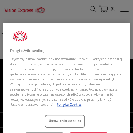
(
0
)
Strona główna
|
Okulary przeciwsłoneczne
|
POLAROID PLD 2166/S FLL
Drogi użytkowniku,
Używamy plików cookie, aby maksymalnie ułatwić Ci korzystanie z naszej
strony internetowej, w tym także w celu dostosowania jej zawartości i
reklam do Twoich preferencji, oferowania funkcji mediów
O NAS
społecznościowych oraz w celu analizy ruchu. Pliki cookie obejmują pliki
związane z kierowaniem treści oraz pliki do zaawansowanej analityki.
Więcej informacji dostępnych jest po rozwinięciu „Ustawień
MOJE VISION EXPRESS
zaawansowanych” oraz z polityce cookies. Klikając Akceptuj, wyrażasz
zgodę na używanie przez nas wszystkich plików cookie. Aby zmienić
rodzaj wykorzystywanych przez nas plików cookie, prosimy kliknąć
PRODUKTY I USŁUGI
„Ustawienia zaawansowane”.
Polityka Cookies
REGULAMINY
Ustawienia cookies