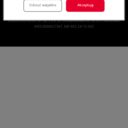
Odrzuć wszystkie
Akceptuję
Vision Express © Wszelkie prawa zastrzeżone.
VISION EXPRESS SP Sp. z o.o. ul. Domaniewska 39, 02-672 Warszawa,
KRS 0000017397, NIP 951-19-72-542