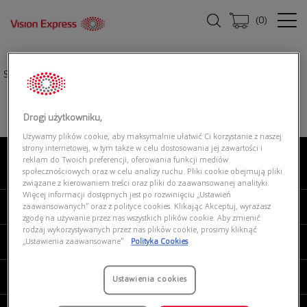
(
0
)
Strona główna
|
Okulary przeciwsłoneczne
|
TOM FORD FT1220 01B
Drogi użytkowniku,
Używamy plików cookie, aby maksymalnie ułatwić Ci korzystanie z naszej
strony internetowej, w tym także w celu dostosowania jej zawartości i
reklam do Twoich preferencji, oferowania funkcji mediów
O NAS
społecznościowych oraz w celu analizy ruchu. Pliki cookie obejmują pliki
związane z kierowaniem treści oraz pliki do zaawansowanej analityki.
Więcej informacji dostępnych jest po rozwinięciu „Ustawień
MOJE VISION EXPRESS
zaawansowanych” oraz z polityce cookies. Klikając Akceptuj, wyrażasz
zgodę na używanie przez nas wszystkich plików cookie. Aby zmienić
rodzaj wykorzystywanych przez nas plików cookie, prosimy kliknąć
PRODUKTY I USŁUGI
„Ustawienia zaawansowane”.
Polityka Cookies
REGULAMINY
Ustawienia cookies