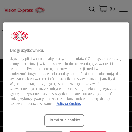
(
0
)
Strona główna
|
Okulary przeciwsłoneczne
|
UNOFFICIAL 0UO5146 002
Drogi użytkowniku,
Używamy plików cookie, aby maksymalnie ułatwić Ci korzystanie z naszej
strony internetowej, w tym także w celu dostosowania jej zawartości i
reklam do Twoich preferencji, oferowania funkcji mediów
O NAS
społecznościowych oraz w celu analizy ruchu. Pliki cookie obejmują pliki
związane z kierowaniem treści oraz pliki do zaawansowanej analityki.
Więcej informacji dostępnych jest po rozwinięciu „Ustawień
MOJE VISION EXPRESS
zaawansowanych” oraz z polityce cookies. Klikając Akceptuj, wyrażasz
zgodę na używanie przez nas wszystkich plików cookie. Aby zmienić
rodzaj wykorzystywanych przez nas plików cookie, prosimy kliknąć
PRODUKTY I USŁUGI
„Ustawienia zaawansowane”.
Polityka Cookies
REGULAMINY
Ustawienia cookies