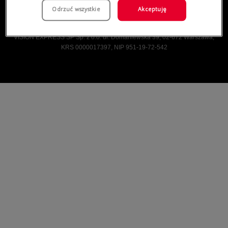
Odrzuć wszystkie
Akceptuję
Vision Express © Wszelkie prawa zastrzeżone.
VISION EXPRESS SP Sp. z o.o. ul. Domaniewska 39, 02-672 Warszawa,
KRS 0000017397, NIP 951-19-72-542