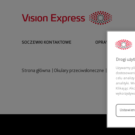
SOCZEWKI KONTAKTOWE
OPRAWKI I OKULARY
Drogi uży
Używamy plik
Strona główna
|
Okulary przeciwsłoneczne
|
NATIVE 0XD9
dostosowani
celu analizy
analityki. W
Klikając Akc
wykorzystyw
Ustawien