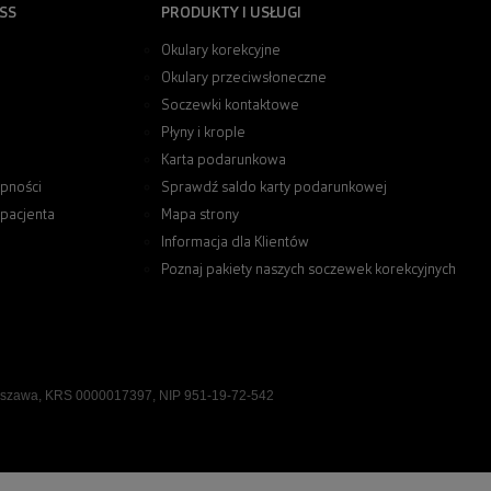
SS
PRODUKTY I USŁUGI
Okulary korekcyjne
Okulary przeciwsłoneczne
Soczewki kontaktowe
Płyny i krople
Karta podarunkowa
pności
Sprawdź saldo karty podarunkowej
 pacjenta
Mapa strony
Informacja dla Klientów
Poznaj pakiety naszych soczewek korekcyjnych
rszawa, KRS 0000017397, NIP 951-19-72-542