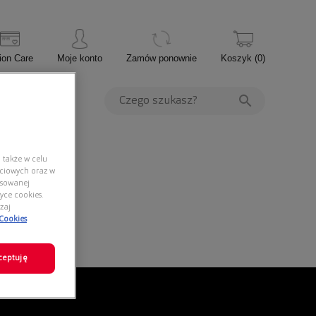
ion Care
Moje konto
Zamów ponownie
Koszyk
(
0
)
PROMOCJE
 także w celu
ściowych oraz w
nsowanej
yce cookies.
zaj
 Cookies
ceptuję