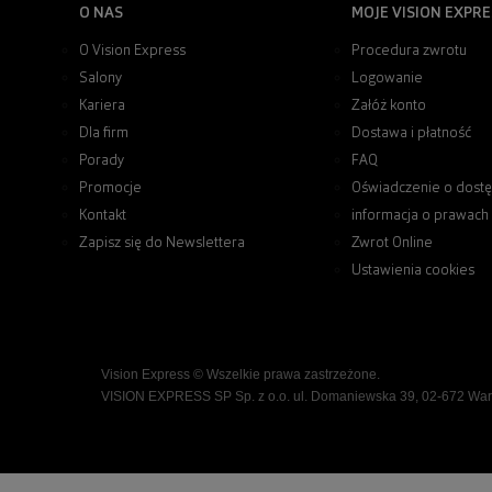
O NAS
MOJE VISION EXPRE
O Vision Express
Procedura zwrotu
Salony
Logowanie
Kariera
Załóż konto
Dla firm
Dostawa i płatność
Porady
FAQ
Promocje
Oświadczenie o dostę
Kontakt
informacja o prawach
Zapisz się do Newslettera
Zwrot Online
Ustawienia cookies
Vision Express © Wszelkie prawa zastrzeżone.
VISION EXPRESS SP Sp. z o.o. ul. Domaniewska 39, 02-672 Wa