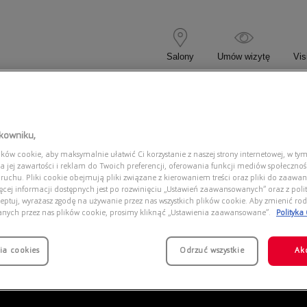
Salony
Umów wizytę
Vis
 KOREKCYJNE
OKULARY PRZECIWSŁONECZNE
tkowniku,
ów cookie, aby maksymalnie ułatwić Ci korzystanie z naszej strony internetowej, w tym
048 904805
a jej zawartości i reklam do Twoich preferencji, oferowania funkcji mediów społeczno
 ruchu. Pliki cookie obejmują pliki związane z kierowaniem treści oraz pliki do zaawa
ięcej informacji dostępnych jest po rozwinięciu „Ustawień zaawansowanych” oraz z polit
eptuj, wyrażasz zgodę na używanie przez nas wszystkich plików cookie. Aby zmienić rod
anych przez nas plików cookie, prosimy kliknąć „Ustawienia zaawansowane”.
Polityka
ia cookies
Odrzuć wszystkie
Ak