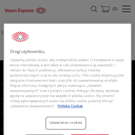
(
0
)
Strona główna
|
Okulary przeciwsłoneczne
|
POLAROID PLD 2161/S RCT
Drogi użytkowniku,
Używamy plików cookie, aby maksymalnie ułatwić Ci korzystanie z naszej
strony internetowej, w tym także w celu dostosowania jej zawartości i
reklam do Twoich preferencji, oferowania funkcji mediów
O NAS
społecznościowych oraz w celu analizy ruchu. Pliki cookie obejmują pliki
związane z kierowaniem treści oraz pliki do zaawansowanej analityki.
Więcej informacji dostępnych jest po rozwinięciu „Ustawień
MOJE VISION EXPRESS
zaawansowanych” oraz z polityce cookies. Klikając Akceptuj, wyrażasz
zgodę na używanie przez nas wszystkich plików cookie. Aby zmienić
rodzaj wykorzystywanych przez nas plików cookie, prosimy kliknąć
PRODUKTY I USŁUGI
„Ustawienia zaawansowane”.
Polityka Cookies
REGULAMINY
Ustawienia cookies