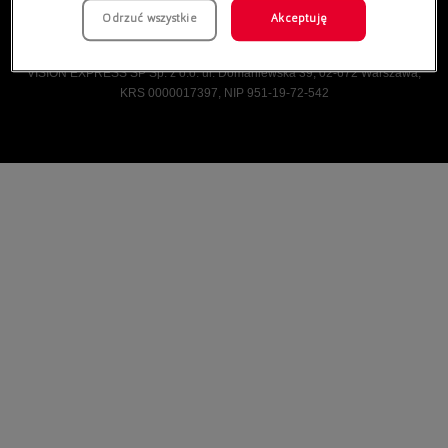
Odrzuć wszystkie
Akceptuję
Vision Express © Wszelkie prawa zastrzeżone.
VISION EXPRESS SP Sp. z o.o. ul. Domaniewska 39, 02-672 Warszawa,
KRS 0000017397, NIP 951-19-72-542