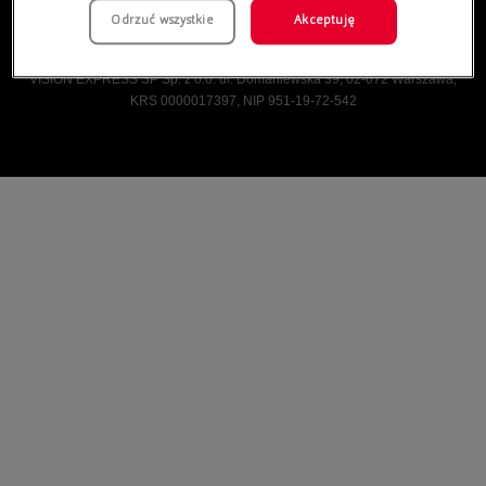
Odrzuć wszystkie
Akceptuję
Vision Express © Wszelkie prawa zastrzeżone.
VISION EXPRESS SP Sp. z o.o. ul. Domaniewska 39, 02-672 Warszawa,
KRS 0000017397, NIP 951-19-72-542