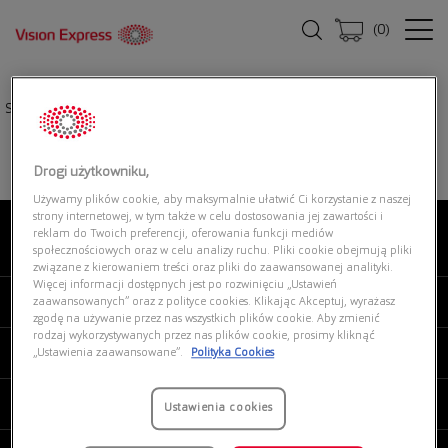
(
0
)
Strona główna
|
Okulary przeciwsłoneczne
|
RAY BAN 0RB4425 667787
Drogi użytkowniku,
Używamy plików cookie, aby maksymalnie ułatwić Ci korzystanie z naszej
strony internetowej, w tym także w celu dostosowania jej zawartości i
reklam do Twoich preferencji, oferowania funkcji mediów
O NAS
społecznościowych oraz w celu analizy ruchu. Pliki cookie obejmują pliki
związane z kierowaniem treści oraz pliki do zaawansowanej analityki.
Więcej informacji dostępnych jest po rozwinięciu „Ustawień
MOJE VISION EXPRESS
zaawansowanych” oraz z polityce cookies. Klikając Akceptuj, wyrażasz
zgodę na używanie przez nas wszystkich plików cookie. Aby zmienić
rodzaj wykorzystywanych przez nas plików cookie, prosimy kliknąć
PRODUKTY I USŁUGI
„Ustawienia zaawansowane”.
Polityka Cookies
REGULAMINY
Ustawienia cookies