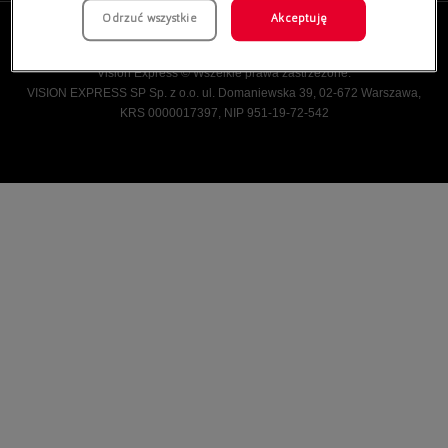
Odrzuć wszystkie
Akceptuję
Vision Express © Wszelkie prawa zastrzeżone.
VISION EXPRESS SP Sp. z o.o. ul. Domaniewska 39, 02-672 Warszawa,
KRS 0000017397, NIP 951-19-72-542