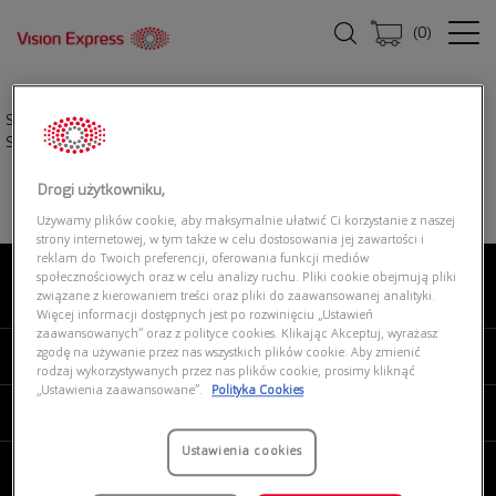
(
0
)
Strona główna
|
Okulary przeciwsłoneczne
|
RAY-BAN 0RB3743M F1035J
Scuderia Ferrari
Drogi użytkowniku,
Używamy plików cookie, aby maksymalnie ułatwić Ci korzystanie z naszej
strony internetowej, w tym także w celu dostosowania jej zawartości i
reklam do Twoich preferencji, oferowania funkcji mediów
społecznościowych oraz w celu analizy ruchu. Pliki cookie obejmują pliki
związane z kierowaniem treści oraz pliki do zaawansowanej analityki.
O NAS
Więcej informacji dostępnych jest po rozwinięciu „Ustawień
zaawansowanych” oraz z polityce cookies. Klikając Akceptuj, wyrażasz
zgodę na używanie przez nas wszystkich plików cookie. Aby zmienić
MOJE VISION EXPRESS
rodzaj wykorzystywanych przez nas plików cookie, prosimy kliknąć
„Ustawienia zaawansowane”.
Polityka Cookies
PRODUKTY I USŁUGI
Ustawienia cookies
REGULAMINY