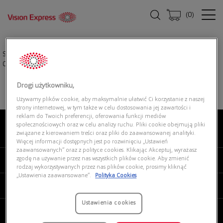
(
0
)
Strona główna
|
Okulary przeciwsłoneczne
|
RAY-BAN 0RBR0102S 92023A
Caravan Reverse
Drogi użytkowniku,
Używamy plików cookie, aby maksymalnie ułatwić Ci korzystanie z naszej
strony internetowej, w tym także w celu dostosowania jej zawartości i
reklam do Twoich preferencji, oferowania funkcji mediów
społecznościowych oraz w celu analizy ruchu. Pliki cookie obejmują pliki
związane z kierowaniem treści oraz pliki do zaawansowanej analityki.
O NAS
Więcej informacji dostępnych jest po rozwinięciu „Ustawień
zaawansowanych” oraz z polityce cookies. Klikając Akceptuj, wyrażasz
zgodę na używanie przez nas wszystkich plików cookie. Aby zmienić
MOJE VISION EXPRESS
rodzaj wykorzystywanych przez nas plików cookie, prosimy kliknąć
„Ustawienia zaawansowane”.
Polityka Cookies
PRODUKTY I USŁUGI
Ustawienia cookies
REGULAMINY