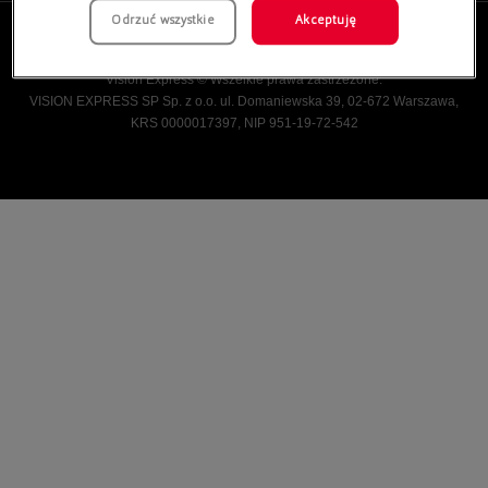
Odrzuć wszystkie
Akceptuję
Vision Express © Wszelkie prawa zastrzeżone.
VISION EXPRESS SP Sp. z o.o. ul. Domaniewska 39, 02-672 Warszawa,
KRS 0000017397, NIP 951-19-72-542