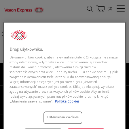
(
0
)
Strona główna
|
Okulary przeciwsłoneczne
|
FERRARI CAVALLINO
0FH2004U 701/87
Drogi użytkowniku,
Używamy plików cookie, aby maksymalnie ułatwić Ci korzystanie z naszej
strony internetowej, w tym także w celu dostosowania jej zawartości i
reklam do Twoich preferencji, oferowania funkcji mediów
społecznościowych oraz w celu analizy ruchu. Pliki cookie obejmują pliki
związane z kierowaniem treści oraz pliki do zaawansowanej analityki.
O NAS
Więcej informacji dostępnych jest po rozwinięciu „Ustawień
zaawansowanych” oraz z polityce cookies. Klikając Akceptuj, wyrażasz
zgodę na używanie przez nas wszystkich plików cookie. Aby zmienić
MOJE VISION EXPRESS
rodzaj wykorzystywanych przez nas plików cookie, prosimy kliknąć
„Ustawienia zaawansowane”.
Polityka Cookies
PRODUKTY I USŁUGI
Ustawienia cookies
REGULAMINY