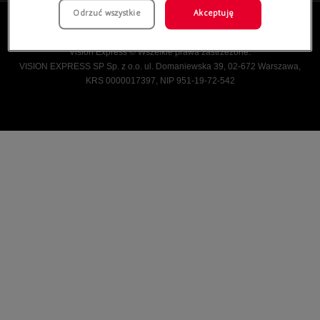
Odrzuć wszystkie
Akceptuję
Vision Express © Wszelkie prawa zastrzeżone.
VISION EXPRESS SP Sp. z o.o. ul. Domaniewska 39, 02-672 Warszawa,
KRS 0000017397, NIP 951-19-72-542