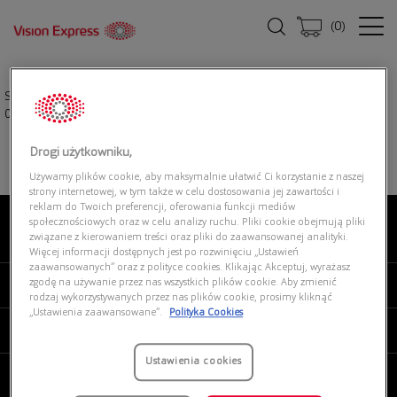
(
0
)
Strona główna
|
Okulary przeciwsłoneczne
|
POLO RALPH LAUREN
0PH4215U 50016G
Drogi użytkowniku,
Używamy plików cookie, aby maksymalnie ułatwić Ci korzystanie z naszej
strony internetowej, w tym także w celu dostosowania jej zawartości i
reklam do Twoich preferencji, oferowania funkcji mediów
społecznościowych oraz w celu analizy ruchu. Pliki cookie obejmują pliki
związane z kierowaniem treści oraz pliki do zaawansowanej analityki.
O NAS
Więcej informacji dostępnych jest po rozwinięciu „Ustawień
zaawansowanych” oraz z polityce cookies. Klikając Akceptuj, wyrażasz
zgodę na używanie przez nas wszystkich plików cookie. Aby zmienić
MOJE VISION EXPRESS
rodzaj wykorzystywanych przez nas plików cookie, prosimy kliknąć
„Ustawienia zaawansowane”.
Polityka Cookies
PRODUKTY I USŁUGI
Ustawienia cookies
REGULAMINY