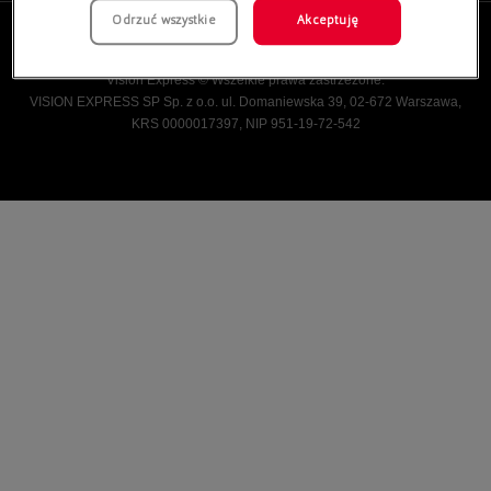
Odrzuć wszystkie
Akceptuję
Vision Express © Wszelkie prawa zastrzeżone.
VISION EXPRESS SP Sp. z o.o. ul. Domaniewska 39, 02-672 Warszawa,
KRS 0000017397, NIP 951-19-72-542