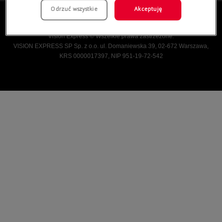
Odrzuć wszystkie
Akceptuję
Vision Express © Wszelkie prawa zastrzeżone.
VISION EXPRESS SP Sp. z o.o. ul. Domaniewska 39, 02-672 Warszawa,
KRS 0000017397, NIP 951-19-72-542