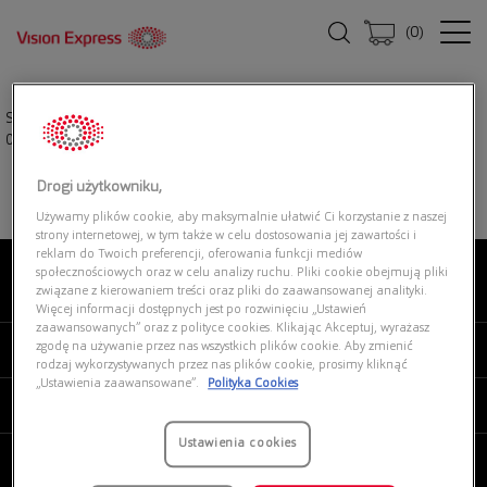
(
0
)
Strona główna
|
Okulary przeciwsłoneczne
|
POLO RALPH LAUREN
0PH3155 9258/3
Drogi użytkowniku,
Używamy plików cookie, aby maksymalnie ułatwić Ci korzystanie z naszej
strony internetowej, w tym także w celu dostosowania jej zawartości i
reklam do Twoich preferencji, oferowania funkcji mediów
społecznościowych oraz w celu analizy ruchu. Pliki cookie obejmują pliki
związane z kierowaniem treści oraz pliki do zaawansowanej analityki.
O NAS
Więcej informacji dostępnych jest po rozwinięciu „Ustawień
zaawansowanych” oraz z polityce cookies. Klikając Akceptuj, wyrażasz
zgodę na używanie przez nas wszystkich plików cookie. Aby zmienić
MOJE VISION EXPRESS
rodzaj wykorzystywanych przez nas plików cookie, prosimy kliknąć
„Ustawienia zaawansowane”.
Polityka Cookies
PRODUKTY I USŁUGI
Ustawienia cookies
REGULAMINY