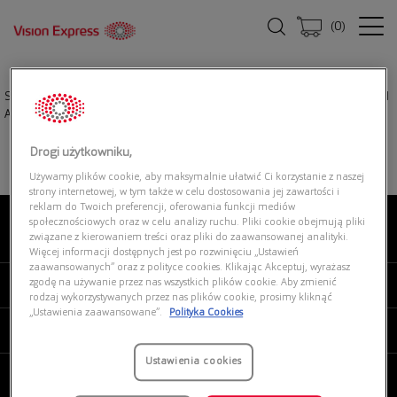
(
0
)
Strona główna
|
Okulary przeciwsłoneczne
|
RAY-BAN 0RB3825 9202R5 Old
Aviator Transitions
Drogi użytkowniku,
Używamy plików cookie, aby maksymalnie ułatwić Ci korzystanie z naszej
strony internetowej, w tym także w celu dostosowania jej zawartości i
reklam do Twoich preferencji, oferowania funkcji mediów
społecznościowych oraz w celu analizy ruchu. Pliki cookie obejmują pliki
związane z kierowaniem treści oraz pliki do zaawansowanej analityki.
O NAS
Więcej informacji dostępnych jest po rozwinięciu „Ustawień
zaawansowanych” oraz z polityce cookies. Klikając Akceptuj, wyrażasz
zgodę na używanie przez nas wszystkich plików cookie. Aby zmienić
MOJE VISION EXPRESS
rodzaj wykorzystywanych przez nas plików cookie, prosimy kliknąć
„Ustawienia zaawansowane”.
Polityka Cookies
PRODUKTY I USŁUGI
Ustawienia cookies
REGULAMINY