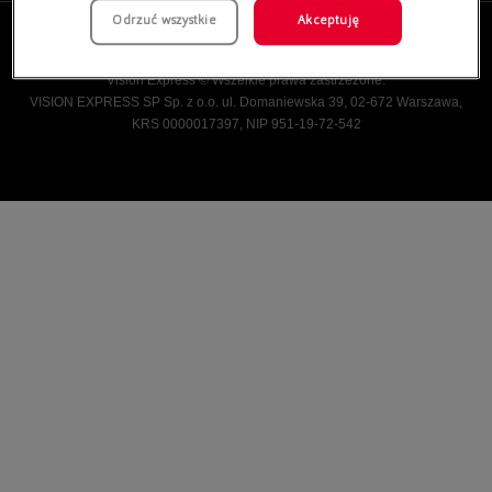
Odrzuć wszystkie
Akceptuję
Vision Express © Wszelkie prawa zastrzeżone.
VISION EXPRESS SP Sp. z o.o. ul. Domaniewska 39, 02-672 Warszawa,
KRS 0000017397, NIP 951-19-72-542