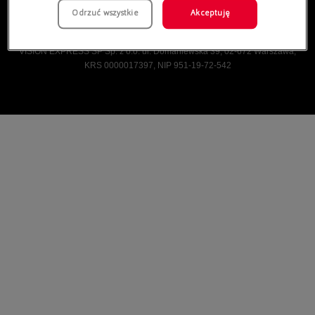
Odrzuć wszystkie
Akceptuję
Vision Express © Wszelkie prawa zastrzeżone.
VISION EXPRESS SP Sp. z o.o. ul. Domaniewska 39, 02-672 Warszawa,
KRS 0000017397, NIP 951-19-72-542