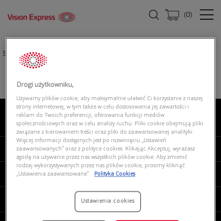
(
0
)
Strona główna
|
Okulary przeciwsłoneczne
|
RALPH 0RA5315U 6187T3
Drogi użytkowniku,
Używamy plików cookie, aby maksymalnie ułatwić Ci korzystanie z naszej
strony internetowej, w tym także w celu dostosowania jej zawartości i
reklam do Twoich preferencji, oferowania funkcji mediów
O NAS
społecznościowych oraz w celu analizy ruchu. Pliki cookie obejmują pliki
związane z kierowaniem treści oraz pliki do zaawansowanej analityki.
Więcej informacji dostępnych jest po rozwinięciu „Ustawień
MOJE VISION EXPRESS
zaawansowanych” oraz z polityce cookies. Klikając Akceptuj, wyrażasz
zgodę na używanie przez nas wszystkich plików cookie. Aby zmienić
rodzaj wykorzystywanych przez nas plików cookie, prosimy kliknąć
PRODUKTY I USŁUGI
„Ustawienia zaawansowane”.
Polityka Cookies
REGULAMINY
Ustawienia cookies