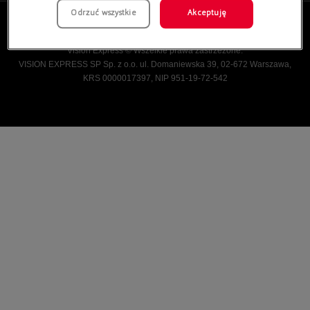
Odrzuć wszystkie
Akceptuję
Vision Express © Wszelkie prawa zastrzeżone.
VISION EXPRESS SP Sp. z o.o. ul. Domaniewska 39, 02-672 Warszawa,
KRS 0000017397, NIP 951-19-72-542