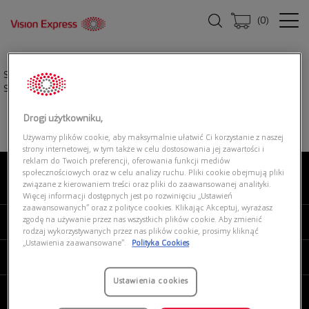
(
0
)
Strona główna
|
Okulary przeciwsłoneczne
|
RAY-BAN 0RB4607M F604H0
Scuderia Ferrari
Drogi użytkowniku,
Używamy plików cookie, aby maksymalnie ułatwić Ci korzystanie z naszej
strony internetowej, w tym także w celu dostosowania jej zawartości i
reklam do Twoich preferencji, oferowania funkcji mediów
społecznościowych oraz w celu analizy ruchu. Pliki cookie obejmują pliki
związane z kierowaniem treści oraz pliki do zaawansowanej analityki.
O NAS
Więcej informacji dostępnych jest po rozwinięciu „Ustawień
zaawansowanych” oraz z polityce cookies. Klikając Akceptuj, wyrażasz
zgodę na używanie przez nas wszystkich plików cookie. Aby zmienić
MOJE VISION EXPRESS
rodzaj wykorzystywanych przez nas plików cookie, prosimy kliknąć
„Ustawienia zaawansowane”.
Polityka Cookies
PRODUKTY I USŁUGI
Ustawienia cookies
REGULAMINY