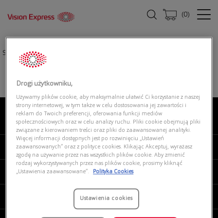
(
0
)
Strona główna
|
Okulary przeciwsłoneczne
|
RALPH 0RA5310U 500313
Drogi użytkowniku,
Używamy plików cookie, aby maksymalnie ułatwić Ci korzystanie z naszej
strony internetowej, w tym także w celu dostosowania jej zawartości i
reklam do Twoich preferencji, oferowania funkcji mediów
O NAS
społecznościowych oraz w celu analizy ruchu. Pliki cookie obejmują pliki
związane z kierowaniem treści oraz pliki do zaawansowanej analityki.
Więcej informacji dostępnych jest po rozwinięciu „Ustawień
MOJE VISION EXPRESS
zaawansowanych” oraz z polityce cookies. Klikając Akceptuj, wyrażasz
zgodę na używanie przez nas wszystkich plików cookie. Aby zmienić
rodzaj wykorzystywanych przez nas plików cookie, prosimy kliknąć
PRODUKTY I USŁUGI
„Ustawienia zaawansowane”.
Polityka Cookies
REGULAMINY
Ustawienia cookies