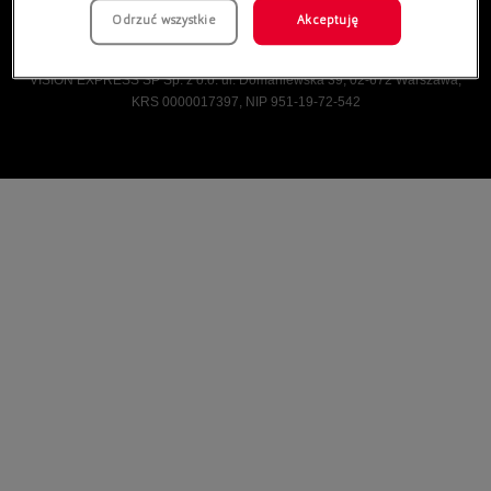
Odrzuć wszystkie
Akceptuję
Vision Express © Wszelkie prawa zastrzeżone.
VISION EXPRESS SP Sp. z o.o. ul. Domaniewska 39, 02-672 Warszawa,
KRS 0000017397, NIP 951-19-72-542