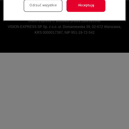
Odrzuć wszystkie
Akceptuję
Vision Express © Wszelkie prawa zastrzeżone.
VISION EXPRESS SP Sp. z o.o. ul. Domaniewska 39, 02-672 Warszawa,
KRS 0000017397, NIP 951-19-72-542