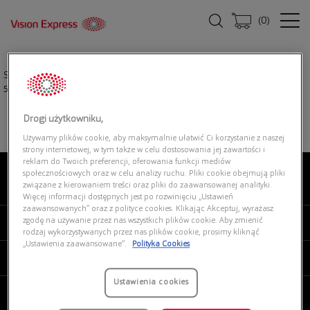
(
0
)
Strona główna
|
Okulary przeciwsłoneczne
|
RALPH LAUREN 0RL8217U
500313
Drogi użytkowniku,
Używamy plików cookie, aby maksymalnie ułatwić Ci korzystanie z naszej
strony internetowej, w tym także w celu dostosowania jej zawartości i
reklam do Twoich preferencji, oferowania funkcji mediów
społecznościowych oraz w celu analizy ruchu. Pliki cookie obejmują pliki
związane z kierowaniem treści oraz pliki do zaawansowanej analityki.
O NAS
Więcej informacji dostępnych jest po rozwinięciu „Ustawień
zaawansowanych” oraz z polityce cookies. Klikając Akceptuj, wyrażasz
zgodę na używanie przez nas wszystkich plików cookie. Aby zmienić
MOJE VISION EXPRESS
rodzaj wykorzystywanych przez nas plików cookie, prosimy kliknąć
„Ustawienia zaawansowane”.
Polityka Cookies
PRODUKTY I USŁUGI
Ustawienia cookies
REGULAMINY