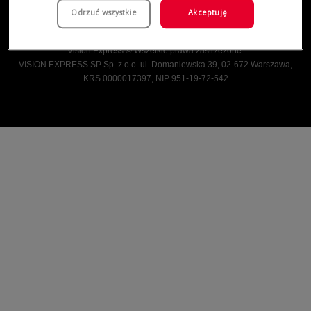
Odrzuć wszystkie
Akceptuję
Vision Express © Wszelkie prawa zastrzeżone.
VISION EXPRESS SP Sp. z o.o. ul. Domaniewska 39, 02-672 Warszawa,
KRS 0000017397, NIP 951-19-72-542