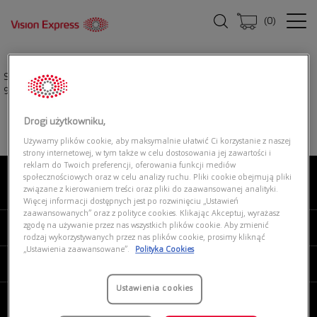
(
0
)
Strona główna
|
Okulary przeciwsłoneczne
|
RALPH LAUREN 0RL7079
90048G
Drogi użytkowniku,
Używamy plików cookie, aby maksymalnie ułatwić Ci korzystanie z naszej
strony internetowej, w tym także w celu dostosowania jej zawartości i
reklam do Twoich preferencji, oferowania funkcji mediów
społecznościowych oraz w celu analizy ruchu. Pliki cookie obejmują pliki
związane z kierowaniem treści oraz pliki do zaawansowanej analityki.
O NAS
Więcej informacji dostępnych jest po rozwinięciu „Ustawień
zaawansowanych” oraz z polityce cookies. Klikając Akceptuj, wyrażasz
zgodę na używanie przez nas wszystkich plików cookie. Aby zmienić
MOJE VISION EXPRESS
rodzaj wykorzystywanych przez nas plików cookie, prosimy kliknąć
„Ustawienia zaawansowane”.
Polityka Cookies
PRODUKTY I USŁUGI
Ustawienia cookies
REGULAMINY