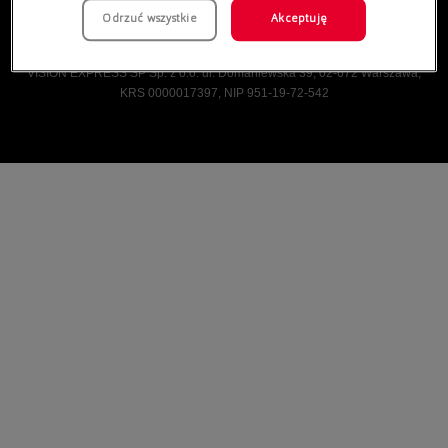
Odrzuć wszystkie
Akceptuję
Vision Express © Wszelkie prawa zastrzeżone.
VISION EXPRESS SP Sp. z o.o. ul. Domaniewska 39, 02-672 Warszawa,
KRS 0000017397, NIP 951-19-72-542