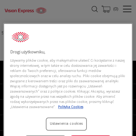
(
0
)
Strona główna
|
Okulary przeciwsłoneczne
|
GUCCI GG1407S 001
Drogi użytkowniku,
Używamy plików cookie, aby maksymalnie ułatwić Ci korzystanie z naszej
strony internetowej, w tym także w celu dostosowania jej zawartości i
reklam do Twoich preferencji, oferowania funkcji mediów
O NAS
społecznościowych oraz w celu analizy ruchu. Pliki cookie obejmują pliki
związane z kierowaniem treści oraz pliki do zaawansowanej analityki.
Więcej informacji dostępnych jest po rozwinięciu „Ustawień
MOJE VISION EXPRESS
zaawansowanych” oraz z polityce cookies. Klikając Akceptuj, wyrażasz
zgodę na używanie przez nas wszystkich plików cookie. Aby zmienić
rodzaj wykorzystywanych przez nas plików cookie, prosimy kliknąć
PRODUKTY I USŁUGI
„Ustawienia zaawansowane”.
Polityka Cookies
REGULAMINY
Ustawienia cookies