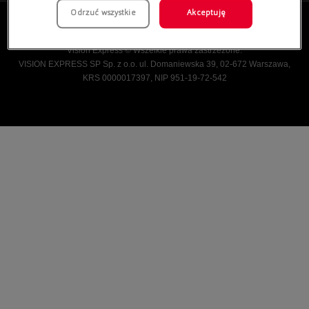
Odrzuć wszystkie
Akceptuję
Vision Express © Wszelkie prawa zastrzeżone.
VISION EXPRESS SP Sp. z o.o. ul. Domaniewska 39, 02-672 Warszawa,
KRS 0000017397, NIP 951-19-72-542