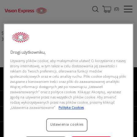
(
0
)
Strona główna
|
Okulary przeciwsłoneczne
|
DOLCE & GABBANA 0DG4450
331287
Drogi użytkowniku,
Używamy plików cookie, aby maksymalnie ułatwić Ci korzystanie z naszej
strony internetowej, w tym także w celu dostosowania jej zawartości i
reklam do Twoich preferencji, oferowania funkcji mediów
społecznościowych oraz w celu analizy ruchu. Pliki cookie obejmują pliki
związane z kierowaniem treści oraz pliki do zaawansowanej analityki.
O NAS
Więcej informacji dostępnych jest po rozwinięciu „Ustawień
zaawansowanych” oraz z polityce cookies. Klikając Akceptuj, wyrażasz
zgodę na używanie przez nas wszystkich plików cookie. Aby zmienić
MOJE VISION EXPRESS
rodzaj wykorzystywanych przez nas plików cookie, prosimy kliknąć
„Ustawienia zaawansowane”.
Polityka Cookies
PRODUKTY I USŁUGI
Ustawienia cookies
REGULAMINY