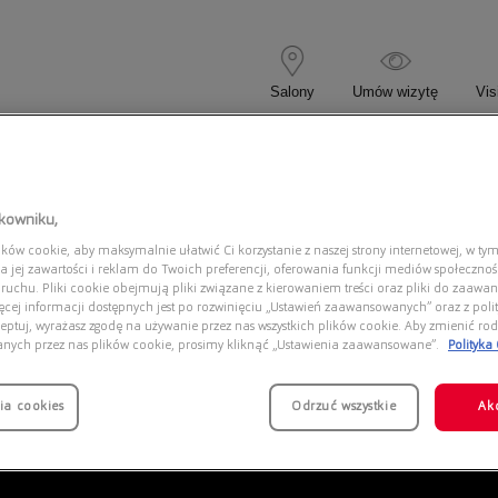
Salony
Umów wizytę
Vis
 KOREKCYJNE
OKULARY PRZECIWSŁONECZNE
tkowniku,
ów cookie, aby maksymalnie ułatwić Ci korzystanie z naszej strony internetowej, w tym
ANI 0EA2144 336673
a jej zawartości i reklam do Twoich preferencji, oferowania funkcji mediów społeczno
 ruchu. Pliki cookie obejmują pliki związane z kierowaniem treści oraz pliki do zaawa
ięcej informacji dostępnych jest po rozwinięciu „Ustawień zaawansowanych” oraz z polit
eptuj, wyrażasz zgodę na używanie przez nas wszystkich plików cookie. Aby zmienić rod
anych przez nas plików cookie, prosimy kliknąć „Ustawienia zaawansowane”.
Polityka
ia cookies
Odrzuć wszystkie
Ak