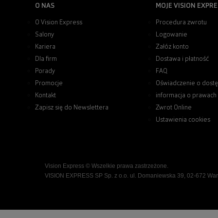
O NAS
MOJE VISION EXPRE
O Vision Express
Procedura zwrotu
Salony
Logowanie
Kariera
Załóż konto
Dla firm
Dostawa i płatność
Porady
FAQ
Promocje
Oświadczenie o dostę
Kontakt
informacja o prawach
Zapisz się do Newslettera
Zwrot Online
Ustawienia cookies
Vision Express © Wszelkie prawa zastrzeżone.
VISION EXPRESS SP Sp. z o.o. ul. Domaniewska 39, 02-672 Wa