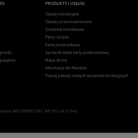
SS
PRODUKTY I USŁUGI
Okulary korekcyjne
Okulary przeciwsłoneczne
Soczewki kontaktowe
Płyny i krople
Karta podarunkowa
pności
Sprawdź saldo karty podarunkowej
 pacjenta
Mapa strony
Informacja dla Klientów
Poznaj pakiety naszych soczewek korekcyjnych
rszawa, KRS 0000017397, NIP 951-19-72-542