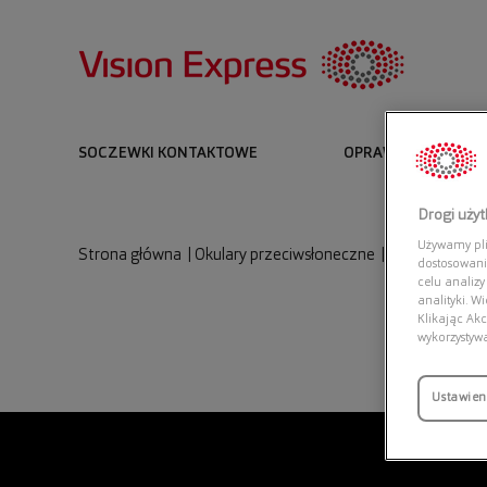
SOCZEWKI KONTAKTOWE
OPRAWKI I OKULARY
Drogi uży
Używamy plik
Strona główna
|
Okulary przeciwsłoneczne
|
EMPORIO ARM
dostosowani
celu analizy
analityki. W
Klikając Akc
wykorzystyw
Ustawien