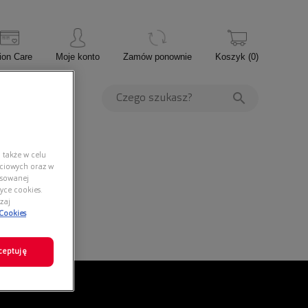
ion Care
Moje konto
Zamów ponownie
Koszyk
(
0
)
PROMOCJE
 także w celu
ściowych oraz w
nsowanej
yce cookies.
zaj
 Cookies
ceptuję